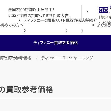
全国2200店舗以上展開中！
信頼と実績の買取専門店「買取大吉」
【総合
ティファニーの買取リスト
買取方法
店舗紹介
年始除
P
初めての方へ
よくあ
ティファニー買取参考価格
ー買取買取参考価格
ティファニー T ワイヤー リング
グ」の買取参考価格