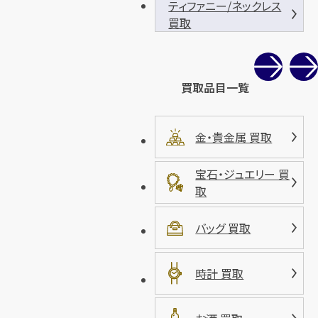
ティファニー/ネックレス
買取
買取品目一覧
金・貴金属 買取
宝石・ジュエリー 買
取
バッグ 買取
時計 買取