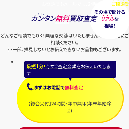
お電話でもメールでも、24時間毎日
ご相談受
その場で聞ける
カンタン
無料
買取査定
リアル
な
相場！
どんなご相談でもOK! 無理な交渉はいたしませんのでお気軽にご
相談ください。
※一部、拝見しないとお伝えできないお品物もございます。
1
最短
分！
今すぐ査定金額をお伝えいたしま
す
まずは
お電話
で
無料査定
【総合受付】24時間・年中無休(年末年始除
く)