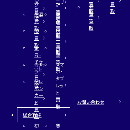
属
エリ
買
買
グ
計
催
買
ー
取
取
買
買
事
お酒
財
取
買
取
取
買
買
布
取
取
取
買
服
切
取
買
手
取
買
金
古
取
券・
銭
チケ
買
カメ
スマ
ット
取
ラ
ホ・
買
買
タブ
テレ
取
取
レッ
ホン
ト
カー
買
お問い合わせ
ド
取
買
総合TOP
取
初
買