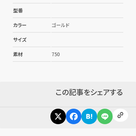
型番
カラー
ゴールド
サイズ
素材
750
カンタン
無料
この記事をシェアする
1
最短
分！
今すぐ査定金額をお伝えいた
します
まずは
お電話
で
無料査定