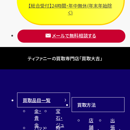
【総合受付】24時間・年中無休(年末年始除
く)
メールで無料相談する
ティファニーの買取専門店「買取大吉」
買取品目一覧
買取方法
金・
宝
貴
石・
店
出
金
ジュ
舗
張
バッ
時