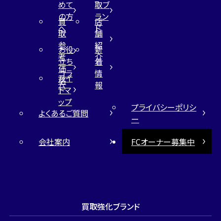
めて
取ブ
の方
ラン
買
店
へ
ド
取
舗
参
紹
お役
新
考
介
立ち
着
価
コラ
情
サイ
格
ム
報
トマ
ップ
プライバシーポリシ
よくあるご質問
ー
会社案内
FCオーナー募集中
買取強化ブランド