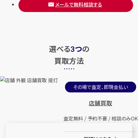
メールで無料相談する
選べる
つ
の
3
買取方法
その場で査定、即現金払い
店舗買取
査定無料 / 予約不要 / 相談のみOK