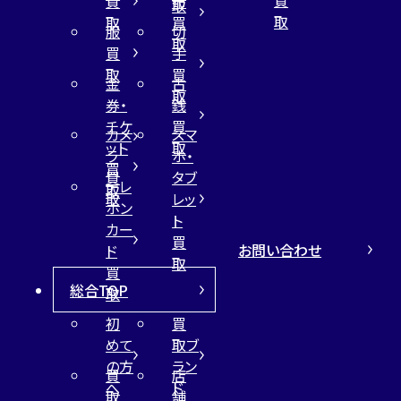
買
布
取
取
取
買
服
切
取
買
手
取
買
金
古
取
券・
銭
チケ
買
カメ
スマ
ット
取
ラ
ホ・
買
買
タブ
テレ
取
取
レッ
ホン
ト
カー
買
お問い合わせ
ド
取
買
総合TOP
取
初
買
めて
取ブ
の方
ラン
買
店
へ
ド
取
舗