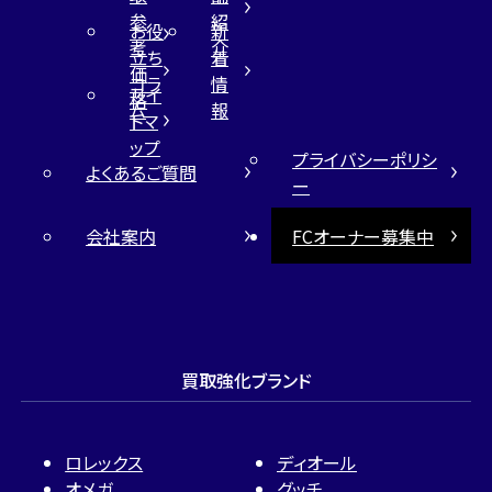
参
紹
お役
新
考
介
立ち
着
価
コラ
情
サイ
格
ム
報
トマ
ップ
プライバシーポリシ
よくあるご質問
ー
会社案内
FCオーナー募集中
買取強化ブランド
ロレックス
ディオール
オメガ
グッチ