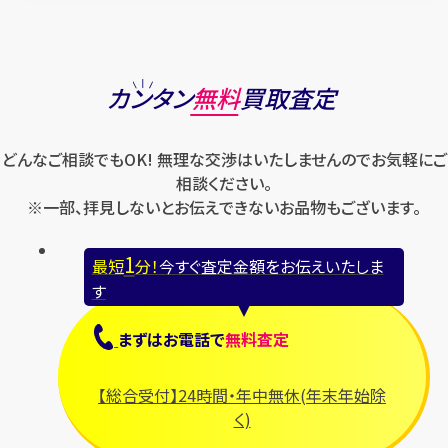
カンタン
無料
買取査定
どんなご相談でもOK! 無理な交渉はいたしませんのでお気軽にご
相談ください。
※一部、拝見しないとお伝えできないお品物もございます。
1
最短
分！
今すぐ査定金額をお伝えいたしま
す
まずは
お電話
で
無料査定
【総合受付】24時間・年中無休(年末年始除
く)