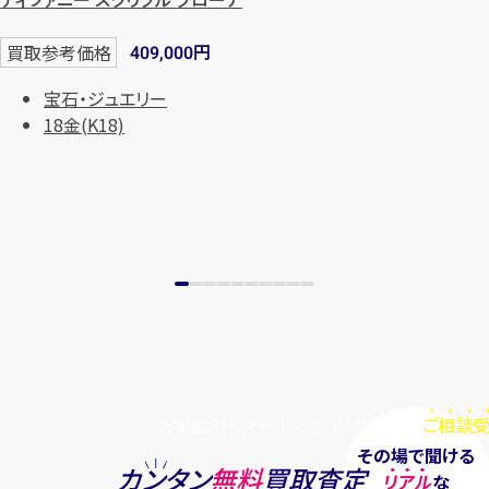
円
買取参考価格
409,000
宝石・ジュエリー
18金(K18)
お電話でもメールでも、24時間毎日
ご相談受
その場で聞ける
カンタン
無料
買取査定
リアル
な