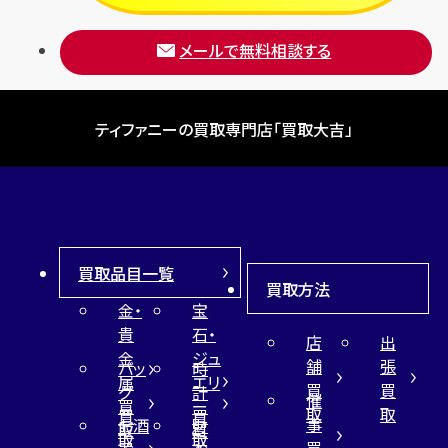
メールで無料相談する
ティファニーの買取専門店「買取大吉」
買取品目一覧
買取方法
金・
宝
貴
石・
店
出
金
ジュ
舗
張
バッ
時
属
エリ
買
買
グ
計
催
買
ー
取
取
買
買
事
お酒
財
取
買
取
取
買