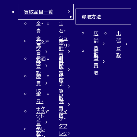
買取品目一覧
買取方法
金・
宝
貴
石・
店
出
金
ジュ
舗
張
バッ
時
属
エリ
買
買
グ
計
催
買
ー
取
取
買
買
事
お酒
財
取
買
取
取
買
買
布
取
取
取
買
服
切
取
買
手
取
買
金
古
取
券・
銭
チケ
買
カメ
スマ
ット
取
ラ
ホ・
買
買
タブ
テレ
取
取
レッ
ホン