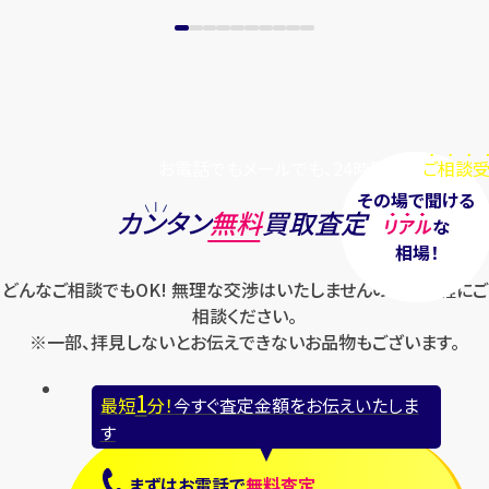
お電話でもメールでも、24時間毎日
ご相談受
その場で聞ける
カンタン
無料
買取査定
リアル
な
相場！
どんなご相談でもOK! 無理な交渉はいたしませんのでお気軽にご
相談ください。
※一部、拝見しないとお伝えできないお品物もございます。
1
最短
分！
今すぐ査定金額をお伝えいたしま
す
まずは
お電話
で
無料査定