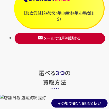
【総合受付】24時間・年中無休(年末年始除
く)
メールで無料相談する
選べる
つ
の
3
買取方法
その場で査定、即現金払い