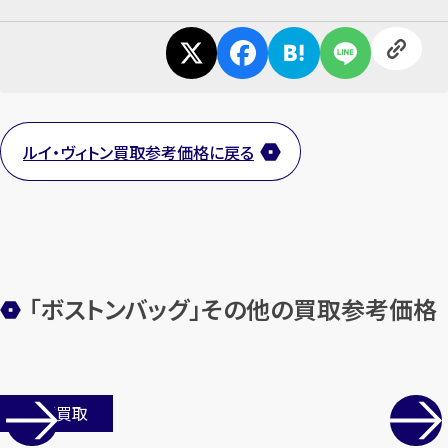
カンタン
無料
ルイ・ヴィトン買取参考価格に戻る
1
「ボストンバッグ」その他の買取参考価格
最短
分！
今すぐ査定金額をお伝えいた
します
まずは
お電話
で
無料査定
店舗買取
【総合受付】24時間・年中無休(年末年