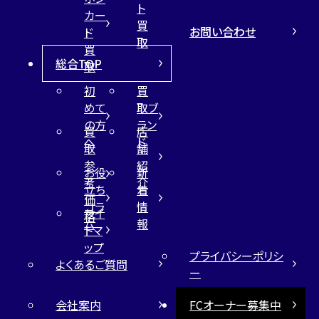
ト
カー
買
お問い合わせ
ド
取
買
総合TOP
取
初
買
めて
取ブ
の方
ラン
買
店
へ
ド
取
舗
参
紹
お役
新
考
介
立ち
着
価
コラ
情
サイ
格
ム
報
トマ
ップ
プライバシーポリシ
よくあるご質問
ー
会社案内
FCオーナー募集中