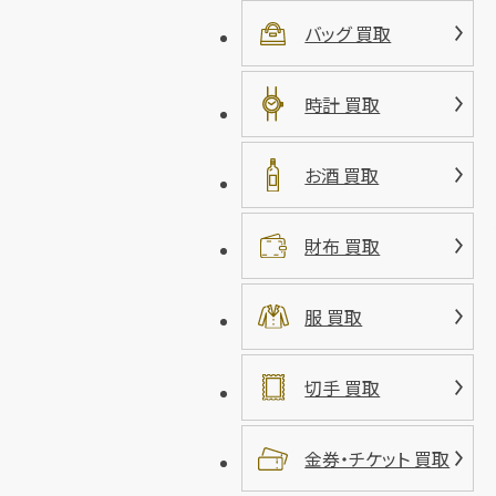
バッグ 買取
時計 買取
お酒 買取
財布 買取
服 買取
切手 買取
金券・チケット 買取