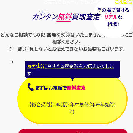
お電話でもメールでも、24時間毎日
ご相談受
その場で聞ける
カンタン
無料
買取査定
リアル
な
相場！
どんなご相談でもOK! 無理な交渉はいたしませんのでお気軽にご
相談ください。
※一部、拝見しないとお伝えできないお品物もございます。
1
最短
分！
今すぐ査定金額をお伝えいたしま
す
まずは
お電話
で
無料査定
【総合受付】24時間・年中無休(年末年始除
く)