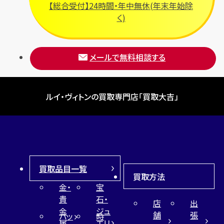
【総合受付】24時間・年中無休(年末年始除
く)
メールで無料相談する
ルイ・ヴィトンの買取専門店「買取大吉」
買取品目一覧
買取方法
金・
宝
貴
石・
店
出
金
ジュ
舗
張
バッ
時
属
エリ