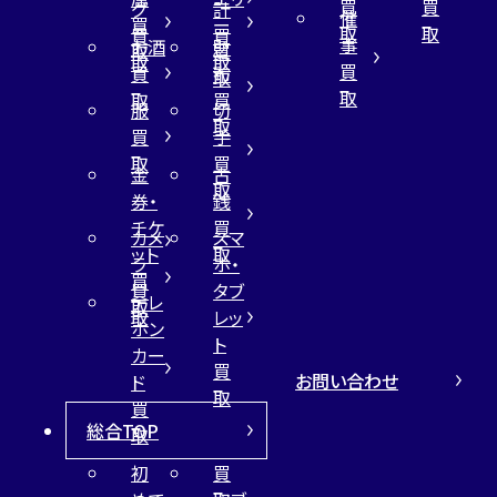
買
買
グ
計
催
買
ー
取
取
買
買
事
お酒
財
取
買
取
取
買
買
布
取
取
取
買
服
切
取
買
手
取
買
金
古
取
券・
銭
チケ
買
カメ
スマ
ット
取
ラ
ホ・
買
買
タブ
テレ
取
取
レッ
ホン
ト
カー
買
お問い合わせ
ド
取
買
総合TOP
取
初
買