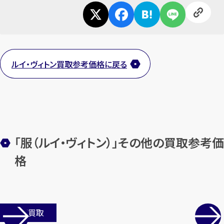
ルイ・ヴィトン買取参考価格に戻る
カンタン
無料
「服（ルイ・ヴィトン）」その他の買取参考価
1
最短
分！
今すぐ査定金額をお伝えいた
格
します
まずは
お電話
で
無料査定
店舗買取
【総合受付】24時間・年中無休(年末年