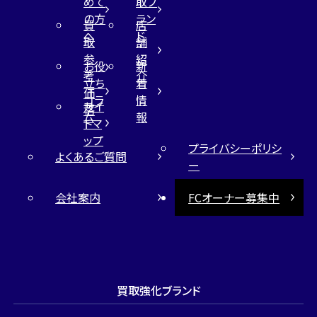
めて
取ブ
の方
ラン
買
店
へ
ド
取
舗
参
紹
お役
新
考
介
立ち
着
価
コラ
情
サイ
格
ム
報
トマ
ップ
プライバシーポリシ
よくあるご質問
ー
会社案内
FCオーナー募集中
買取強化ブランド