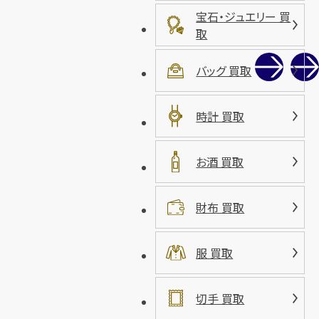
宝石・ジュエリー 買
取
バッグ 買取
時計 買取
お酒 買取
財布 買取
服 買取
切手 買取