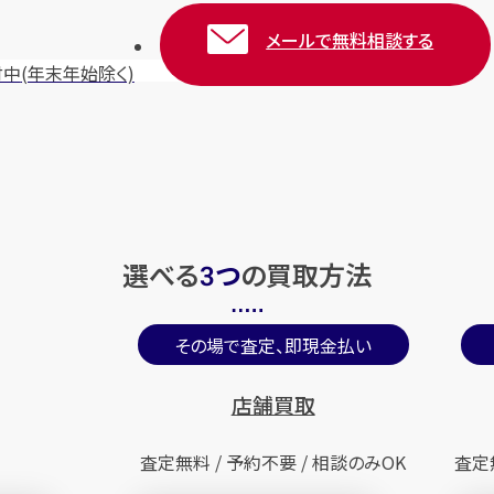
メールで無料相談する
付中
(年末年始除く)
選べる
つ
の
買取方法
3
その場で査定、即現金払い
店舗買取
査定無料 / 予約不要 / 相談のみOK
査定