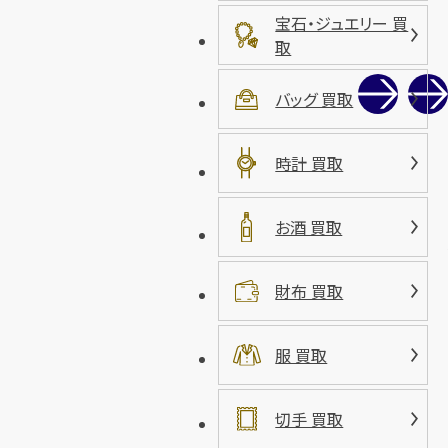
宝石・ジュエリー 買
取
バッグ 買取
時計 買取
お酒 買取
財布 買取
服 買取
切手 買取