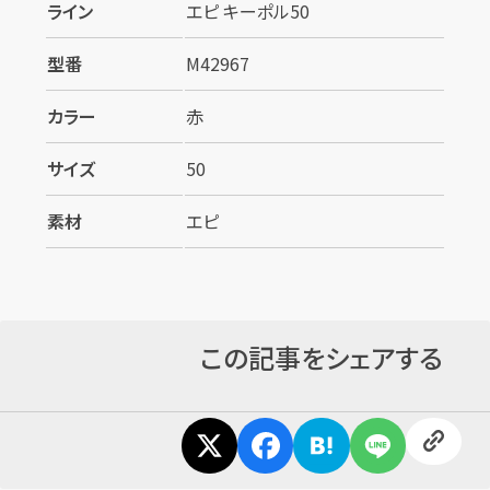
ライン
エピ キーポル50
型番
M42967
カラー
赤
サイズ
50
素材
エピ
カンタン
無料
この記事をシェアする
1
最短
分！
今すぐ査定金額をお伝えいた
します