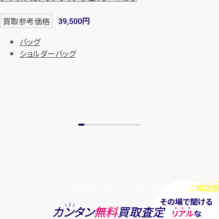
円
買取参考価格
39,500
バッグ
ショルダーバッグ
お電話でもメールでも、24時間毎日
ご相談受
その場で聞ける
カンタン
無料
買取査定
リアル
な