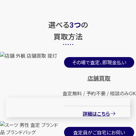
選べる
つ
の
3
買取方法
その場で査定、即現金払い
店舗買取
査定無料 / 予約不要 / 相談のみOK
詳細はこちら
査定員がご自宅にお伺い