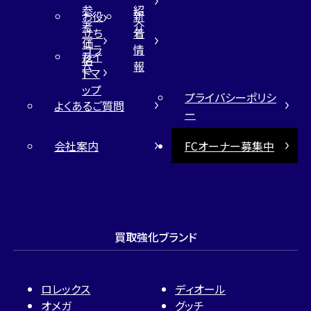
参
紹
お役
新
考
介
立ち
着
価
コラ
情
サイ
格
ム
報
トマ
ップ
プライバシーポリシ
よくあるご質問
ー
会社案内
FCオーナー募集中
買取強化ブランド
ロレックス
ディオール
オメガ
グッチ