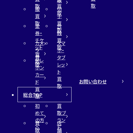
取
取
取
買
服
切
取
買
手
取
買
金
古
取
券・
銭
チケ
買
カメ
スマ
ット
取
ラ
ホ・
買
買
タブ
テレ
取
取
レッ
ホン
ト
カー
買
お問い合わせ
ド
取
買
総合TOP
取
初
買
めて
取ブ
の方
ラン
買
店
へ
ド
取
舗