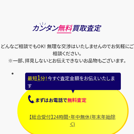
カンタン
無料
買取査定
どんなご相談でもOK! 無理な交渉はいたしませんのでお気軽にご
相談ください。
※一部、拝見しないとお伝えできないお品物もございます。
1
最短
分！
今すぐ査定金額をお伝えいたしま
す
まずは
お電話
で
無料査定
【総合受付】24時間・年中無休(年末年始除
く)