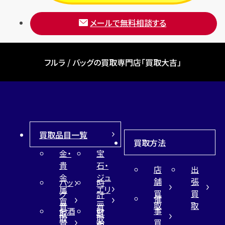
メールで無料相談する
フルラ / バッグの買取専門店「買取大吉」
買取品目一覧
買取方法
金・
宝
貴
石・
店
出
金
ジュ
舗
張
バッ
時
属
エリ
買
買
グ
計
催
買
ー
取
取
買
買
事
お酒
財
取
買
取
取
買
買
布