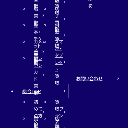
取
取
取
買
服
切
取
買
手
取
買
金
古
取
券・
銭
チケ
買
カメ
スマ
ット
取
ラ
ホ・
買
買
タブ
テレ
取
取
レッ
ホン
ト
カー
買
お問い合わせ
ド
取
買
総合TOP
取
初
買
めて
取ブ
の方
ラン
買
店
へ
ド
取
舗