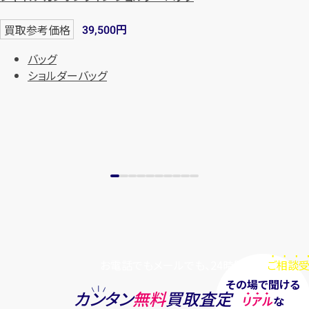
円
買取参考価格
39,500
バッグ
ショルダーバッグ
お電話でもメールでも、24時間毎日
ご相談受
その場で聞ける
カンタン
無料
買取査定
リアル
な