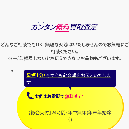
カンタン
無料
買取査定
どんなご相談でもOK! 無理な交渉はいたしませんのでお気軽にご
相談ください。
※一部、拝見しないとお伝えできないお品物もございます。
1
最短
分！
今すぐ査定金額をお伝えいたしま
す
まずは
お電話
で
無料査定
【総合受付】24時間・年中無休(年末年始除
く)