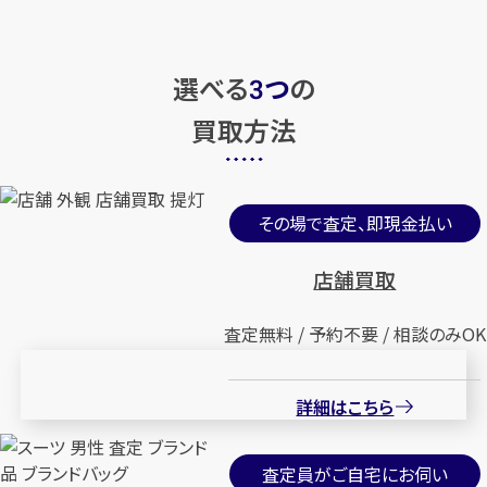
選べる
つ
の
3
買取方法
その場で査定、即現金払い
店舗買取
査定無料 / 予約不要 / 相談のみOK
詳細はこちら
査定員がご自宅にお伺い