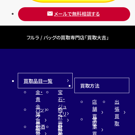
メールで無料相談する
フルラ / バッグの買取専門店「買取大吉」
買取品目一覧
買取方法
金・
宝
貴
石・
店
出
金
ジュ
舗
張
バッ
時
属
エリ
買
買
グ
計
催
買
ー
取
取
買
買
事
お酒
財
取
買
取
取
買
買
布