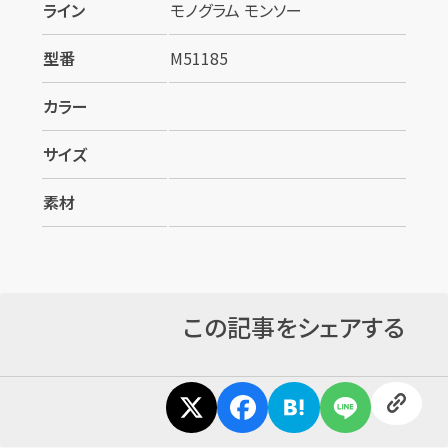
ライン
モノグラム モンソー
型番
M51185
カラー
サイズ
素材
カンタン
無料
この記事をシェアする
1
最短
分！
今すぐ査定金額をお伝えいた
します