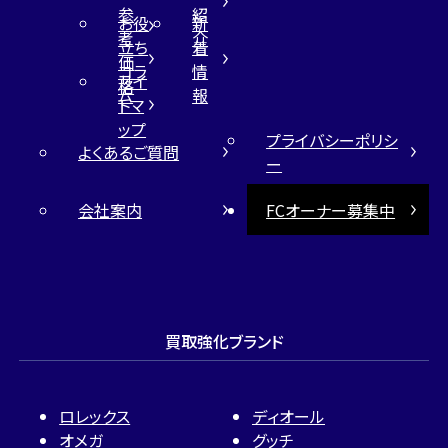
参
紹
お役
新
考
介
立ち
着
価
コラ
情
サイ
格
ム
報
トマ
ップ
プライバシーポリシ
よくあるご質問
ー
会社案内
FCオーナー募集中
買取強化ブランド
ロレックス
ディオール
オメガ
グッチ