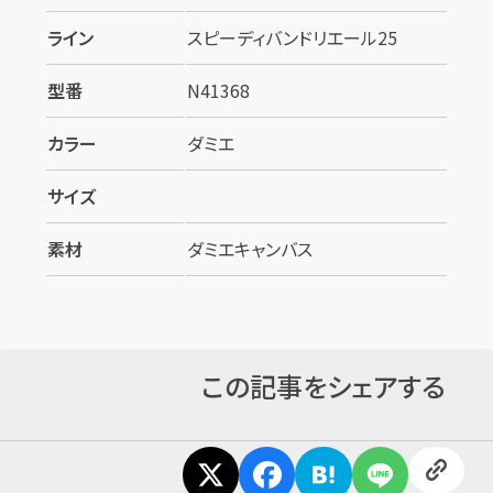
ライン
スピーディバンドリエール25
型番
N41368
カラー
ダミエ
サイズ
素材
ダミエキャンバス
カンタン
無料
この記事をシェアする
1
最短
分！
今すぐ査定金額をお伝えいた
します