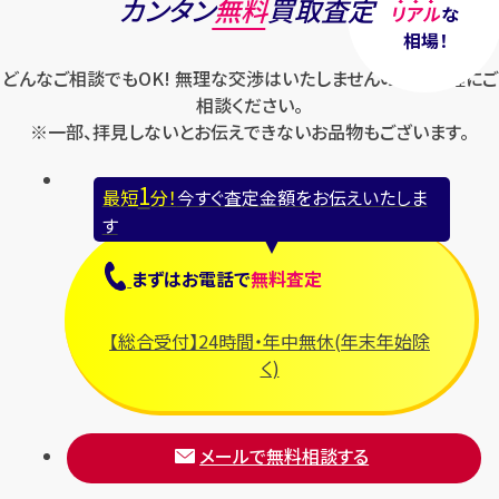
カンタン
無料
買取査定
リアル
な
相場！
どんなご相談でもOK! 無理な交渉はいたしませんのでお気軽にご
相談ください。
※一部、拝見しないとお伝えできないお品物もございます。
1
最短
分！
今すぐ査定金額をお伝えいたしま
す
まずは
お電話
で
無料査定
【総合受付】24時間・年中無休(年末年始除
く)
メールで無料相談する