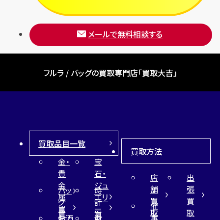
メールで無料相談する
フルラ / バッグの買取専門店「買取大吉」
買取品目一覧
買取方法
金・
宝
貴
石・
店
出
金
ジュ
舗
張
バッ
時
属
エリ
買
買
グ
計
催
買
ー
取
取
買
買
事
お酒
財