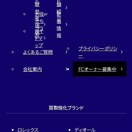
へ
ド
取
舗
参
紹
お役
新
考
介
立ち
着
価
コラ
情
サイ
格
ム
報
トマ
ップ
プライバシーポリシ
よくあるご質問
ー
会社案内
FCオーナー募集中
買取強化ブランド
ロレックス
ディオール