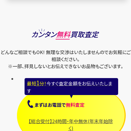
カンタン
無料
買取査定
どんなご相談でもOK! 無理な交渉はいたしませんのでお気軽にご
相談ください。
※一部、拝見しないとお伝えできないお品物もございます。
1
最短
分！
今すぐ査定金額をお伝えいたしま
す
まずは
お電話
で
無料査定
【総合受付】24時間・年中無休(年末年始除
く)