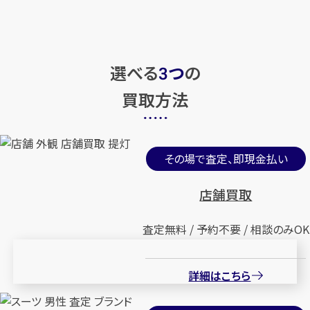
選べる
つ
の
3
買取方法
その場で査定、即現金払い
店舗買取
査定無料 / 予約不要 / 相談のみOK
詳細はこちら