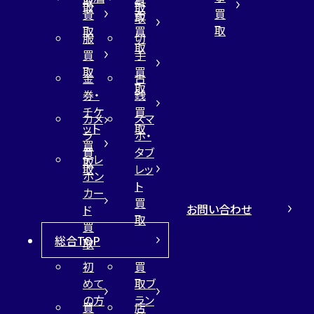
取
買
取
取
買
買
布
取
取
取
買
服
切
取
買
手
取
買
金
古
取
券・
銭
チケ
買
カメ
スマ
ット
取
ラ
ホ・
買
買
タブ
テレ
取
取
レッ
ホン
ト
カー
買
お問い合わせ
ド
取
買
総合TOP
取
初
買
めて
取ブ
の方
ラン
買
店