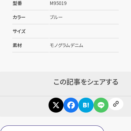
型番
M95019
カラー
ブルー
サイズ
素材
モノグラムデニム
カンタン
無料
この記事をシェアする
1
最短
分！
今すぐ査定金額をお伝えいた
します