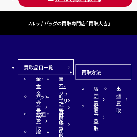
フルラ / バッグの買取専門店「買取大吉」
買取品目一覧
買取方法
金・
宝
貴
石・
店
出
金
ジュ
舗
張
バッ
時
属
エリ
買
買
グ
計
催
買
ー
取
取
買
買
事
お酒
財
取
買
取
取
買
買
布
取
取
取
買
服
切
取