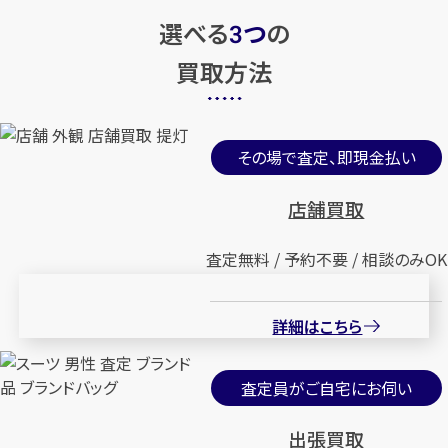
選べる
つ
の
3
買取方法
その場で査定、即現金払い
店舗買取
査定無料 / 予約不要 / 相談のみOK
詳細はこちら
査定員がご自宅にお伺い
出張買取