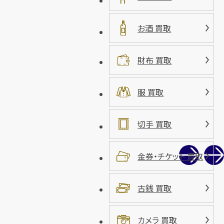
お酒 買取
財布 買取
服 買取
切手 買取
金券・チケット 買取
古銭 買取
カメラ 買取