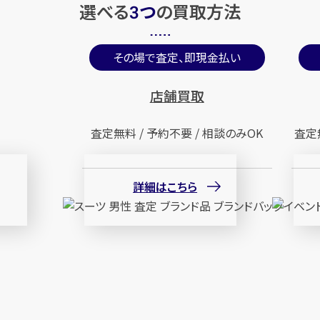
選べる
つ
の
買取方法
3
その場で査定、即現金払い
店舗買取
査定無料 / 予約不要 / 相談のみOK
査定
詳細はこちら