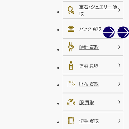
宝石・ジュエリー 買
取
バッグ 買取
時計 買取
お酒 買取
財布 買取
服 買取
切手 買取