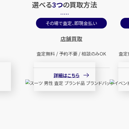
選べる
つ
の
買取方法
3
その場で査定、即現金払い
店舗買取
査定無料 / 予約不要 / 相談のみOK
査定
詳細はこちら