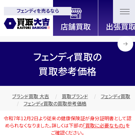
フェンディを売るなら
全国2200店舗以上展開中！
信頼と実績の買取専門店「買取大
吉」
フェンディ買取の
買取参考価格
ブランド買取 大吉
買取ブランド
フェンディ買取
フェンディ買取の買取参考価格
令和7年12月2日より従来の健康保険証が身分証明書として認
められなくなりました。詳しくは下部の
「買取に必要なもの」
を
ご確認ください。