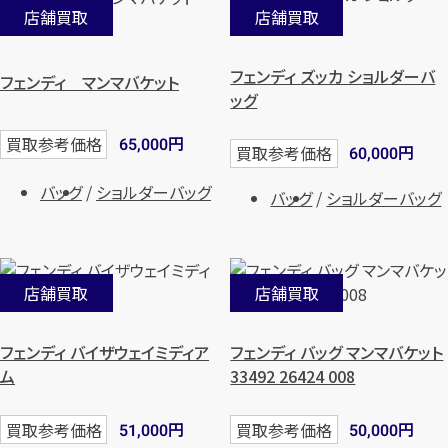
店舗買取
店舗買取
まずは
お電話
で
無料査定
フェンディ ズッカ ショルダーバ
フェンディ マンマバケット
【総合受付】24時間・年中無休(年末年
ッグ
始除く)
円
買取参考価格
65,000
円
買取参考価格
60,000
メールで無料相談する
バッグ
ショルダーバッグ
バッグ
ショルダーバッグ
店舗買取
店舗買取
フェンディ バイザウェイミディア
フェンディ バッグ マンマバケット
ム
33492 26424 008
円
円
買取参考価格
買取参考価格
51,000
50,000