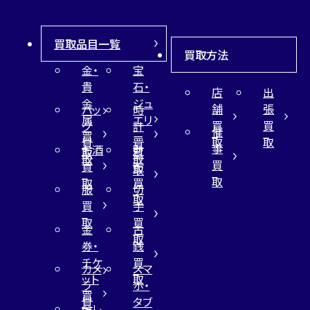
買取品目一覧
買取方法
金・
宝
貴
石・
店
出
金
ジュ
舗
張
バッ
時
属
エリ
買
買
グ
計
催
買
ー
取
取
買
買
事
お酒
財
取
買
取
取
買
買
布
取
取
取
買
服
切
取
買
手
取
買
金
古
取
券・
銭
チケ
買
カメ
スマ
ット
取
ラ
ホ・
買
買
タブ
テレ