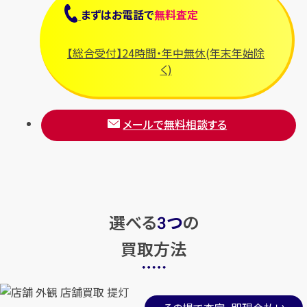
まずは
お電話
で
無料査定
【総合受付】24時間・年中無休(年末年始除
く)
メールで無料相談する
選べる
つ
の
3
買取方法