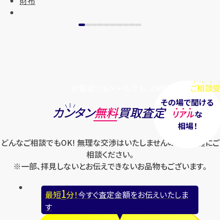
財布
お電話でもメールでも、24時間毎日
ご相談受
その場で聞ける
カンタン
無料
買取査定
リアル
な
相場！
どんなご相談でもOK! 無理な交渉はいたしませんのでお気軽にご
相談ください。
※一部、拝見しないとお伝えできないお品物もございます。
1
最短
分！
今すぐ査定金額をお伝えいたしま
す