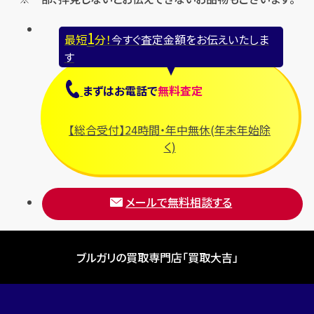
1
最短
分！
今すぐ査定金額をお伝えいたしま
す
まずは
お電話
で
無料査定
【総合受付】24時間・年中無休(年末年始除
く)
メールで無料相談する
ブルガリの買取専門店「買取大吉」