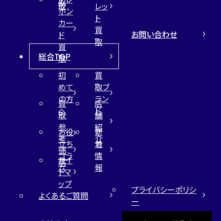
取
取
レッ
ホン
ト
カー
買
お問い合わせ
ド
取
買
総合TOP
取
初
買
めて
取ブ
の方
ラン
買
店
へ
ド
取
舗
参
紹
お役
新
考
介
立ち
着
価
コラ
情
サイ
格
ム
報
トマ
ップ
プライバシーポリシ
よくあるご質問
ー