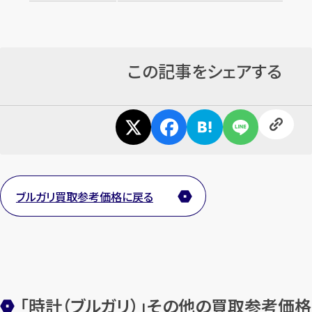
まずは
お電話
で
無料査定
【総合受付】24時間・年中無休(年末年
この記事をシェアする
始除く)
メールで無料相談する
ブルガリ買取参考価格に戻る
「時計（ブルガリ）」その他の買取参考価格