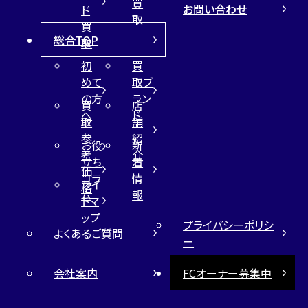
買
お問い合わせ
ド
取
買
総合TOP
取
初
買
めて
取ブ
の方
ラン
買
店
へ
ド
取
舗
参
紹
お役
新
考
介
立ち
着
価
コラ
情
サイ
格
ム
報
トマ
ップ
プライバシーポリシ
よくあるご質問
ー
会社案内
FCオーナー募集中