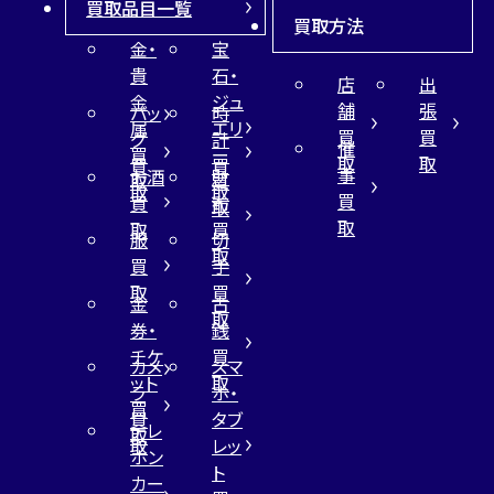
買取品目一覧
買取方法
金・
宝
貴
石・
店
出
金
ジュ
舗
張
バッ
時
属
エリ
買
買
グ
計
催
買
ー
取
取
買
買
事
お酒
財
取
買
取
取
買
買
布
取
取
取
買
服
切
取
買
手
取
買
金
古
取
券・
銭
チケ
買
カメ
スマ
ット
取
ラ
ホ・
買
買
タブ
テレ
取
取
レッ
ホン
ト
カー