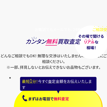
お電話でもメールでも、24時間毎日
ご相談受
その場で聞ける
カンタン
無料
買取査定
リアル
な
相場！
どんなご相談でもOK! 無理な交渉はいたしませんのでお気軽にご
相談ください。
※一部、拝見しないとお伝えできないお品物もございます。
1
最短
分！
今すぐ査定金額をお伝えいたしま
す
まずは
お電話
で
無料査定