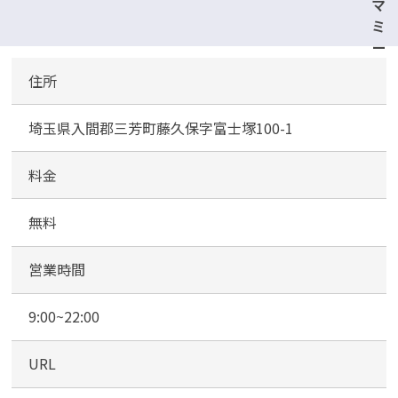
マ
ミ
ー
マ
住所
ー
ト
埼玉県入間郡三芳町藤久保字富士塚100-1
三
芳
店
料金
第
２
無料
駐
車
営業時間
場
・
9:00~22:00
第
３
URL
駐
車