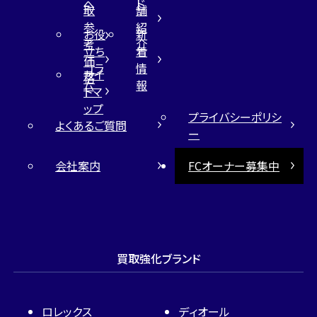
へ
ド
取
舗
参
紹
お役
新
考
介
立ち
着
価
コラ
情
サイ
格
ム
報
トマ
ップ
プライバシーポリシ
よくあるご質問
ー
会社案内
FCオーナー募集中
買取強化ブランド
ロレックス
ディオール