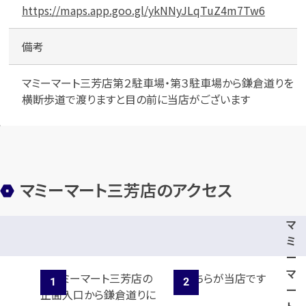
場
https://maps.app.goo.gl/ykNNyJLqTuZ4m7Tw6
備考
マミーマート三芳店第２駐車場・第３駐車場から鎌倉道りを
横断歩道で渡りますと目の前に当店がございます
マミーマート三芳店のアクセス
マ
ミ
ー
マ
ー