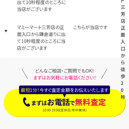
ト
三
芳
店
マミーマート三芳店の正
こちらが当店です
正
面入口から鎌倉道りに出
面
て10秒程度のところに当
入
店がございます
口
か
ら
徒
どんなご相談・ご質問でもOK！
歩
まずはお気軽にお電話ください！
2
最短1分！
今すぐ査定金額をお伝えいたします
0
秒
お電話
無料査定
まずは
で
10:00-19:00(定休日:年中無休)