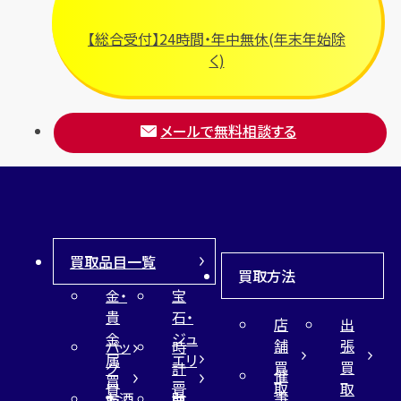
【総合受付】24時間・年中無休(年末年始除
く)
メールで無料相談する
買取品目一覧
買取方法
金・
宝
貴
石・
店
出
金
ジュ
舗
張
バッ
時
属
エリ
買
買
グ
計
催
買
ー
取
取
買
買
事
お酒
財