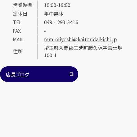
営業時間
10:00-19:00
定休日
年中無休
TEL
049‐293-3416
FAX
-
MAIL
mm-miyoshi@kaitoridaikichi.jp
埼玉県入間郡三芳町藤久保字富士塚
住所
カンタン
無料
100-1
店長ブログ
1
最短
分！
今すぐ査定金額をお伝えいたします
まずは
お電話
で
無料査定
【総合受付】24時間・年中無休(年末年始除く)