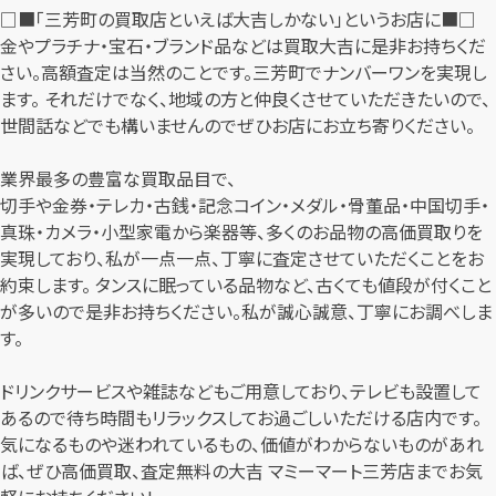
□■「三芳町の買取店といえば大吉しかない」というお店に■□
金やプラチナ・宝石・ブランド品などは買取大吉に是非お持ちくだ
さい。高額査定は当然のことです。三芳町でナンバーワンを実現し
ます。 それだけでなく、地域の方と仲良くさせていただきたいので、
世間話などでも構いませんのでぜひお店にお立ち寄りください。
業界最多の豊富な買取品目で、
切手や金券・テレカ・古銭・記念コイン・メダル・骨董品・中国切手・
真珠・カメラ・小型家電から楽器等、多くのお品物の高価買取りを
実現しており、私が一点一点、丁寧に査定させていただくことをお
約束します。 タンスに眠っている品物など、古くても値段が付くこと
が多いので是非お持ちください。私が誠心誠意、丁寧にお調べしま
す。
ドリンクサービスや雑誌などもご用意しており、テレビも設置して
あるので待ち時間もリラックスしてお過ごしいただける店内です。
気になるものや迷われているもの、価値がわからないものがあれ
ば、ぜひ高価買取、査定無料の大吉 マミーマート三芳店までお気