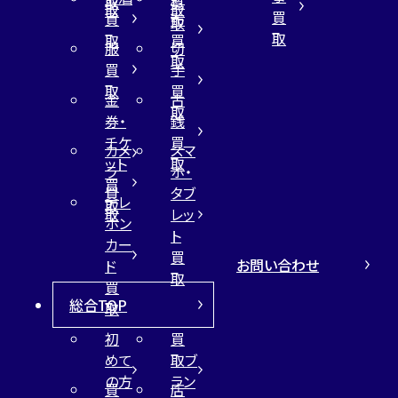
取
買
取
取
買
買
布
取
取
取
買
服
切
取
買
手
取
買
金
古
取
券・
銭
チケ
買
カメ
スマ
ット
取
ラ
ホ・
買
買
タブ
テレ
取
取
レッ
ホン
ト
カー
買
お問い合わせ
ド
取
買
総合TOP
取
初
買
めて
取ブ
の方
ラン
買
店