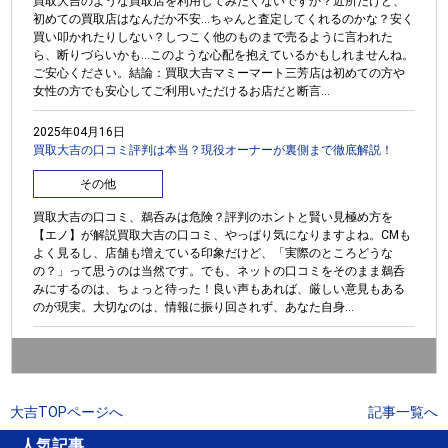
買取大吉のような買取店を利用してみたくないですか？近所だけど、
初めての買取店はなんだか不安…ちゃんと査定してくれるのかな？安く
買い叩かれたりしない？しつこく他のものまで売るように言われた
ら、断りづらいかも…このような心配を抱えているかもしれませんね。
ご安心ください。結論：買取大吉マミーマート三芳店は初めての方や
女性の方でも安心してご利用いただけるお店だと断言...
2025年04月16日
買取大吉の口コミ評判は本当？現役オーナーが裏側まで徹底解説！
その他
買取大吉の口コミ、鵜呑みは危険？評判のホントと賢い見極め方を
【エノ】が解説買取大吉の口コミ、やっぱり気になりますよね。CMも
よく見るし、店舗も増えている印象だけど、「実際のところどうな
の？」って思うのは当然です。でも、ネットの口コミをそのまま鵜呑
みにするのは、ちょっと待った！良い声もあれば、厳しい意見もある
のが現実。大切なのは、情報に振り回されず、あなた自身...
大吉TOPページへ
記事一覧へ
人気記事