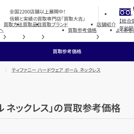
全国2200店舗以上展開中！
信頼と実績の買取専門店「買取大吉」
【総合
買取方法
買取品目
買取ブランド
店舗紹介
年始除
へ
買取参考価格
よくある
買取参考価格
ティファニー ハードウェア ボール ネックレス
ール ネックレス」の買取参考価格