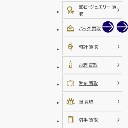
宝石・ジュエリー 買
取
バッグ 買取
時計 買取
お酒 買取
財布 買取
服 買取
切手 買取