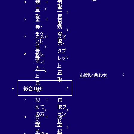
服
切
取
買
手
取
買
金
古
取
券・
銭
チケ
買
カメ
スマ
ット
取
ラ
ホ・
買
買
タブ
テレ
取
取
レッ
ホン
ト
カー
買
お問い合わせ
ド
取
買
総合TOP
取
初
買
めて
取ブ
の方
ラン
買
店
へ
ド
取
舗
参
紹
お役
新