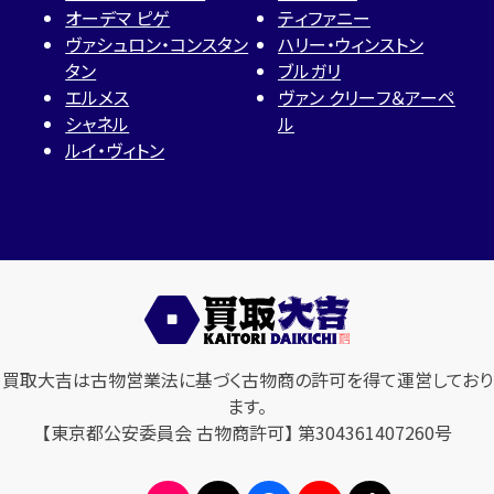
オーデマ ピゲ
ティファニー
ヴァシュロン・コンスタン
ハリー・ウィンストン
タン
ブルガリ
エルメス
ヴァン クリーフ＆アーペ
シャネル
ル
ルイ・ヴィトン
買取大吉は古物営業法に基づく古物商の許可を得て運営しており
ます。
【東京都公安委員会 古物商許可】 第304361407260号