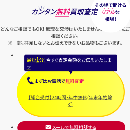
その場で聞ける
カンタン
無料
買取査定
リアル
な
相場！
どんなご相談でもOK! 無理な交渉はいたしませんのでお気軽にご
相談ください。
※一部、拝見しないとお伝えできないお品物もございます。
1
最短
分！
今すぐ査定金額をお伝えいたしま
す
まずは
お電話
で
無料査定
【総合受付】24時間・年中無休(年末年始除
く)
メールで無料相談する