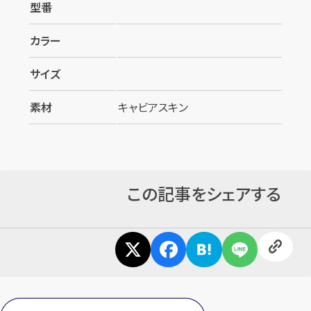
型番
カラー
サイズ
素材
キャビアスキン
カンタン
無料
この記事をシェアする
1
最短
分！
今すぐ査定金額をお伝えいたします
まずは
お電話
で
無料査定
【総合受付】24時間・年中無休(年末年始除く)