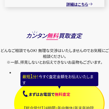
詳細はこちら
カンタン
無料
買取査定
どんなご相談でもOK! 無理な交渉はいたしませんのでお気軽にご
相談ください。
※一部、拝見しないとお伝えできないお品物もございます。
1
最短
分！
今すぐ査定金額をお伝えいたしま
す
まずは
お電話
で
無料査定
【総合受付】24時間・年中無休(年末年始除