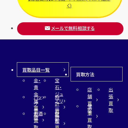
く)
メールで無料相談する
買取品目一覧
買取方法
金・
宝
貴
石・
店
出
金
ジュ
舗
張
バッ
時
属
エリ
買
買
グ
計
催
買
ー
取
取
買
買
事
お酒
財
取
買
取
取
買
買
布
取
取
取
買