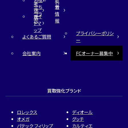
考
介
立ち
着
価
コラ
情
サイ
格
ム
報
トマ
ップ
プライバシーポリシ
よくあるご質問
ー
会社案内
FCオーナー募集中
買取強化ブランド
ロレックス
ディオール
オメガ
グッチ
パテック フィリップ
カルティエ