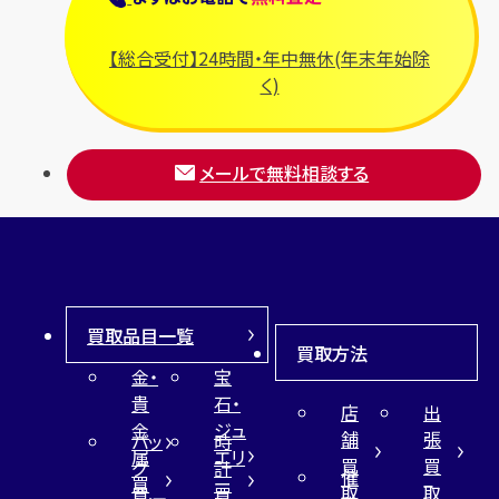
【総合受付】24時間・年中無休(年末年始除
く)
メールで無料相談する
買取品目一覧
買取方法
金・
宝
貴
石・
店
出
金
ジュ
舗
張
バッ
時
属
エリ
買
買
グ
計
催
買
ー
取
取
買
買