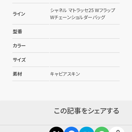
シャネル マトラッセ25 Wフラップ
ライン
Wチェーンショルダーバッグ
型番
カラー
カンタン
無料
サイズ
素材
キャビアスキン
1
最短
分！
今すぐ査定金額をお伝えいたします
この記事をシェアする
まずは
お電話
で
無料査定
【総合受付】24時間・年中無休(年末年始除く)