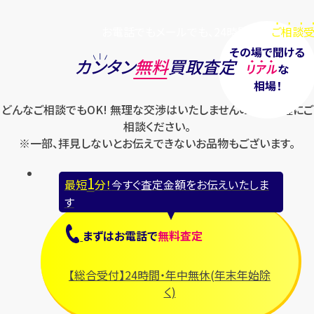
お電話でもメールでも、24時間毎日
ご相談受
その場で聞ける
カンタン
無料
買取査定
リアル
な
相場！
どんなご相談でもOK! 無理な交渉はいたしませんのでお気軽にご
相談ください。
※一部、拝見しないとお伝えできないお品物もございます。
1
最短
分！
今すぐ査定金額をお伝えいたしま
す
まずは
お電話
で
無料査定
【総合受付】24時間・年中無休(年末年始除
く)