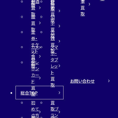
事
お酒
財
取
買
取
取
買
買
布
取
取
取
買
服
切
取
買
手
取
買
金
古
取
券・
銭
チケ
買
カメ
スマ
ット
取
ラ
ホ・
買
買
タブ
テレ
取
取
レッ
ホン
ト
カー
買
お問い合わせ
ド
取
買
総合TOP
取
初
買
めて
取ブ
の方
ラン
買
店