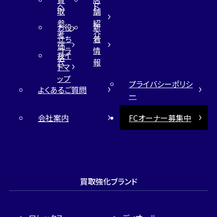
へ
ド
取
舗
参
紹
お役
新
考
介
立ち
着
価
コラ
情
サイ
格
ム
報
トマ
ップ
プライバシーポリシ
よくあるご質問
ー
会社案内
FCオーナー募集中
買取強化ブランド