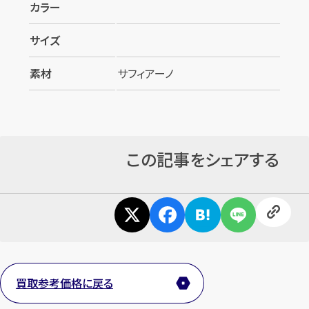
カラー
サイズ
素材
サフィアーノ
カンタン
無料
この記事をシェアする
1
最短
分！
今すぐ査定金額をお伝えいたします
まずは
お電話
で
無料査定
買取参考価格に戻る
【総合受付】24時間・年中無休(年末年始除く)