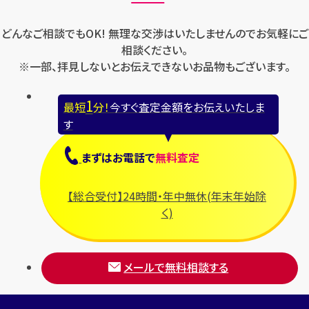
どんなご相談でもOK! 無理な交渉はいたしませんのでお気軽にご
相談ください。
※一部、拝見しないとお伝えできないお品物もございます。
1
最短
分！
今すぐ査定金額をお伝えいたしま
す
まずは
お電話
で
無料査定
【総合受付】24時間・年中無休(年末年始除
く)
メールで無料相談する