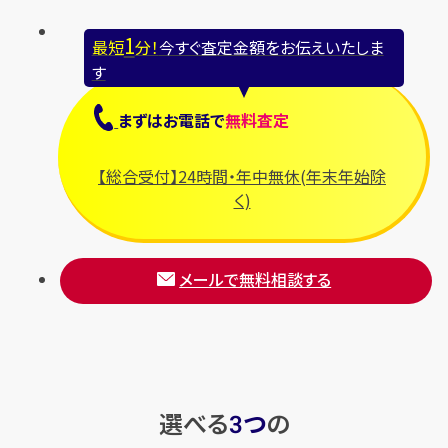
1
最短
分！
今すぐ査定金額をお伝えいたしま
す
まずは
お電話
で
無料査定
【総合受付】24時間・年中無休(年末年始除
く)
メールで無料相談する
選べる
つ
の
3