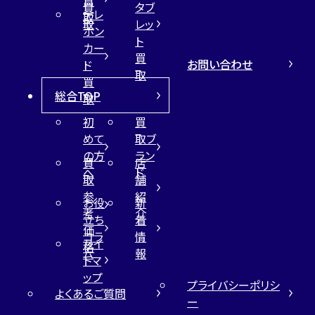
買
買
タブ
テレ
取
取
レッ
ホン
ト
カー
買
お問い合わせ
ド
取
買
総合TOP
取
初
買
めて
取ブ
の方
ラン
買
店
へ
ド
取
舗
参
紹
お役
新
考
介
立ち
着
価
コラ
情
サイ
格
ム
報
トマ
ップ
プライバシーポリシ
よくあるご質問
ー