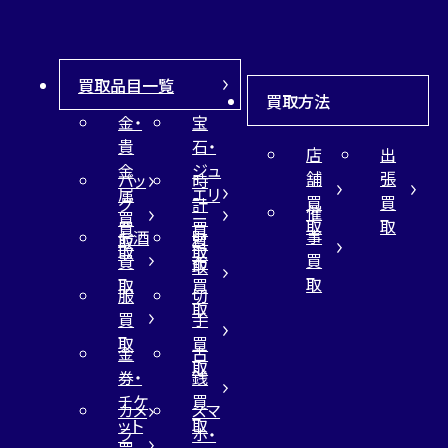
買取品目一覧
買取方法
金・
宝
貴
石・
店
出
金
ジュ
舗
張
バッ
時
属
エリ
買
買
グ
計
催
買
ー
取
取
買
買
事
お酒
財
取
買
取
取
買
買
布
取
取
取
買
服
切
取
買
手
取
買
金
古
取
券・
銭
チケ
買
カメ
スマ
ット
取
ラ
ホ・