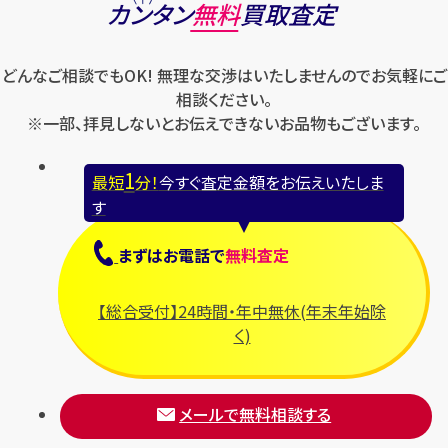
カンタン
無料
買取査定
どんなご相談でもOK! 無理な交渉はいたしませんのでお気軽にご
相談ください。
※一部、拝見しないとお伝えできないお品物もございます。
1
最短
分！
今すぐ査定金額をお伝えいたしま
す
まずは
お電話
で
無料査定
【総合受付】24時間・年中無休(年末年始除
く)
メールで無料相談する