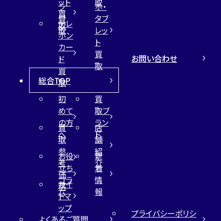
ット
取
ラ
ホ・
買
買
タブ
テレ
取
取
レッ
ホン
ト
カー
買
お問い合わせ
ド
取
買
総合TOP
取
初
買
めて
取ブ
の方
ラン
買
店
へ
ド
取
舗
参
紹
お役
新
考
介
立ち
着
価
コラ
情
サイ
格
ム
報
トマ
ップ
プライバシーポリシ
よくあるご質問