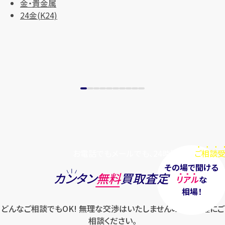
金・貴金属
24金(K24)
お電話でもメールでも、24時間毎日
ご相談受
その場で聞ける
カンタン
無料
買取査定
リアル
な
相場！
どんなご相談でもOK! 無理な交渉はいたしませんのでお気軽にご
相談ください。