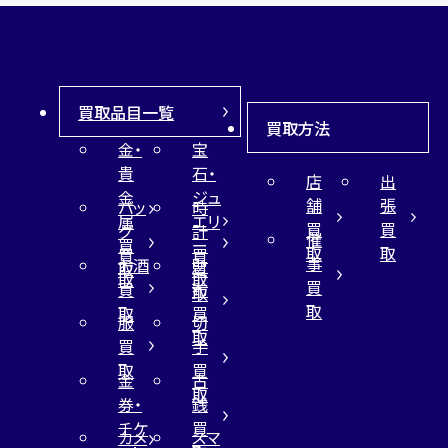
買取品目一覧
買取方法
金・
宝
貴
石・
店
出
金
ジュ
舗
張
バッ
時
属
エリ
買
買
グ
計
催
買
ー
取
取
買
買
事
お酒
財
取
買
取
取
買
買
布
取
取
取
買
服
切
取
買
手
取
買
金
古
取
券・
銭
チケ
買
カメ
スマ