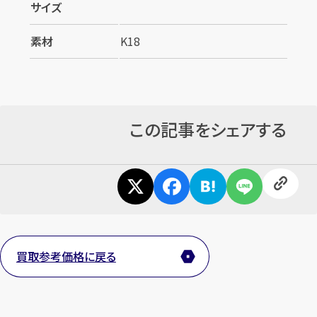
サイズ
素材
K18
この記事をシェアする
カンタン
無料
1
最短
分！
今すぐ査定金額をお伝えいたします
買取参考価格に戻る
まずは
お電話
で
無料査定
【総合受付】24時間・年中無休(年末年始除く)