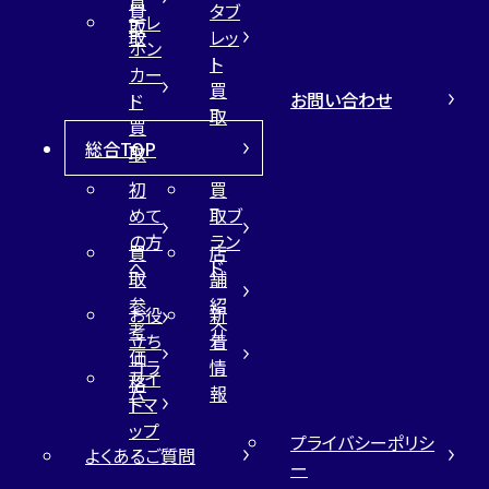
買
買
タブ
テレ
取
取
レッ
ホン
ト
カー
買
お問い合わせ
ド
取
買
総合TOP
取
初
買
めて
取ブ
の方
ラン
買
店
へ
ド
取
舗
参
紹
お役
新
考
介
立ち
着
価
コラ
情
サイ
格
ム
報
トマ
ップ
プライバシーポリシ
よくあるご質問
ー