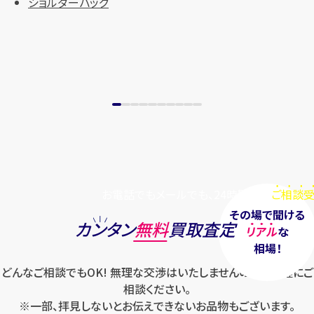
ショルダーバッグ
お電話でもメールでも、24時間毎日
ご相談受
その場で聞ける
カンタン
無料
買取査定
リアル
な
相場！
どんなご相談でもOK! 無理な交渉はいたしませんのでお気軽にご
相談ください。
※一部、拝見しないとお伝えできないお品物もございます。