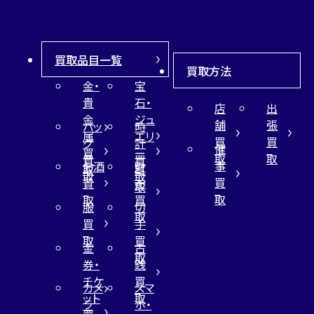
買取品目一覧
買取方法
金・
宝
貴
石・
店
出
金
ジュ
舗
張
バッ
時
属
エリ
買
買
グ
計
催
買
ー
取
取
買
買
事
お酒
財
取
買
取
取
買
買
布
取
取
取
買
服
切
取
買
手
取
買
金
古
取
券・
銭
チケ
買
カメ
スマ
ット
取
ラ
ホ・