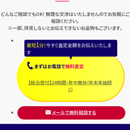
どんなご相談でもOK! 無理な交渉はいたしませんのでお気軽にご
相談ください。
※一部、拝見しないとお伝えできないお品物もございます。
1
最短
分！
今すぐ査定金額をお伝えいたしま
す
まずは
お電話
で
無料査定
【総合受付】24時間・年中無休(年末年始除
く)
メールで無料相談する