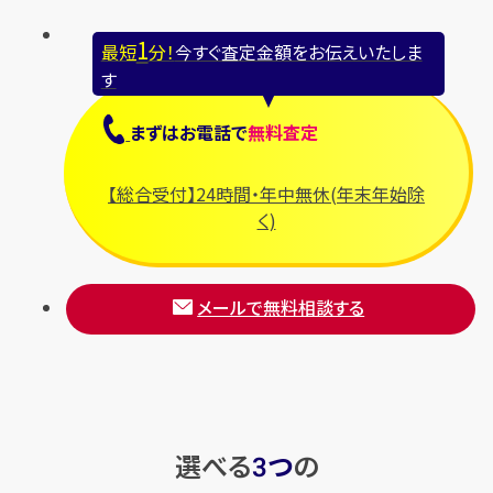
1
最短
分！
今すぐ査定金額をお伝えいたしま
す
まずは
お電話
で
無料査定
【総合受付】24時間・年中無休(年末年始除
く)
メールで無料相談する
選べる
つ
の
3