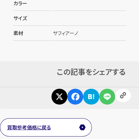
カラー
サイズ
素材
サフィアーノ
カンタン
無料
この記事をシェアする
1
最短
分！
今すぐ査定金額をお伝えいたします
まずは
お電話
で
無料査定
買取参考価格に戻る
【総合受付】24時間・年中無休(年末年始除く)