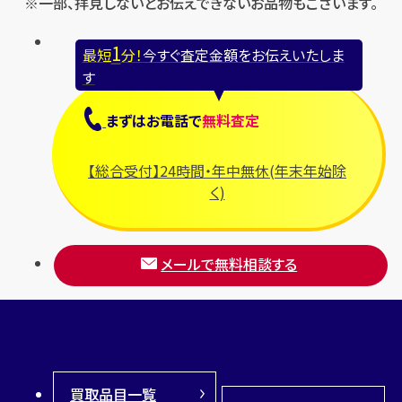
※一部、拝見しないとお伝えできないお品物もございます。
1
最短
分！
今すぐ査定金額をお伝えいたしま
す
まずは
お電話
で
無料査定
【総合受付】24時間・年中無休(年末年始除
く)
メールで無料相談する
買取品目一覧