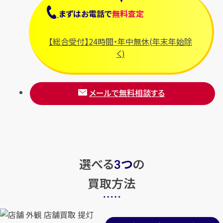
まずは
お電話
で
無料査定
【総合受付】24時間・年中無休(年末年始除
く)
メールで無料相談する
選べる
つ
の
3
買取方法