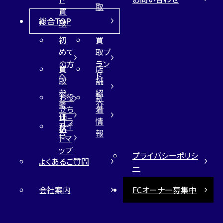
取
買
総合TOP
取
初
買
めて
取ブ
の方
ラン
買
店
へ
ド
取
舗
参
紹
お役
新
考
介
立ち
着
価
コラ
情
サイ
格
ム
報
トマ
ップ
プライバシーポリシ
よくあるご質問
ー
会社案内
FCオーナー募集中