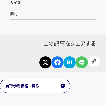
サイズ
素材
この記事をシェアする
カンタン
無料
1
最短
分！
今すぐ査定金額をお伝えいたします
買取参考価格に戻る
まずは
お電話
で
無料査定
【総合受付】24時間・年中無休(年末年始除く)