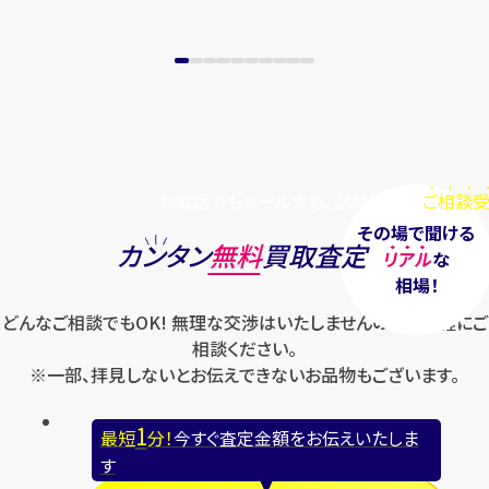
お電話でもメールでも、24時間毎日
ご相談受
その場で聞ける
カンタン
無料
買取査定
リアル
な
相場！
どんなご相談でもOK! 無理な交渉はいたしませんのでお気軽にご
相談ください。
※一部、拝見しないとお伝えできないお品物もございます。
1
最短
分！
今すぐ査定金額をお伝えいたしま
す