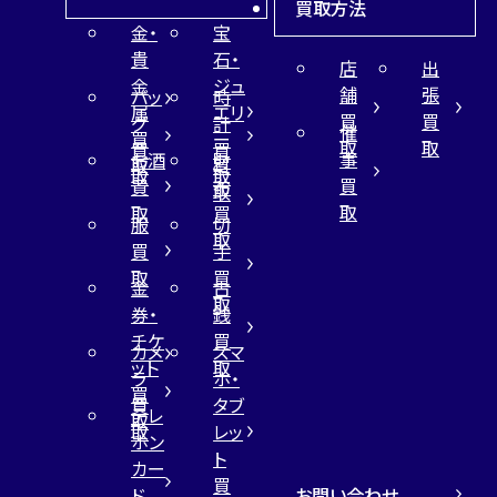
買取方法
金・
宝
貴
石・
店
出
金
ジュ
舗
張
バッ
時
属
エリ
買
買
グ
計
催
買
ー
取
取
買
買
事
お酒
財
取
買
取
取
買
買
布
取
取
取
買
服
切
取
買
手
取
買
金
古
取
券・
銭
チケ
買
カメ
スマ
ット
取
ラ
ホ・
買
買
タブ
テレ
取
取
レッ
ホン
ト
カー
買
お問い合わせ
ド