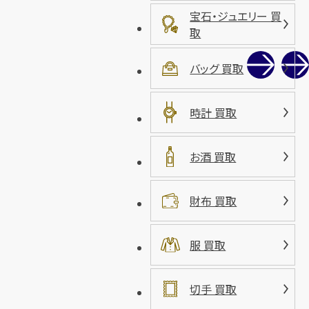
宝石・ジュエリー 買
取
バッグ 買取
時計 買取
お酒 買取
財布 買取
服 買取
切手 買取