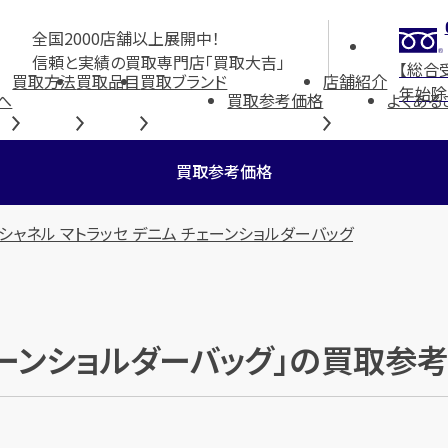
全国2000店舗以上展開中！
信頼と実績の買取専門店「買取大吉」
【総合
買取方法
買取品目
買取ブランド
店舗紹介
年始除
へ
買取参考価格
よくある
買取参考価格
シャネル マトラッセ デニム チェーンショルダーバッグ
チェーンショルダーバッグ」の買取参