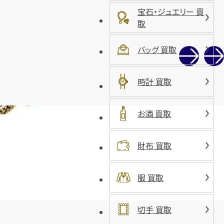
宝石・ジュエリー 買
取
バッグ 買取
時計 買取
お酒 買取
財布 買取
服 買取
切手 買取