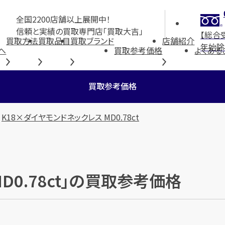
全国2200店舗以上展開中！
信頼と実績の買取専門店「買取大吉」
【総合
買取方法
買取品目
買取ブランド
店舗紹介
年始除
へ
買取参考価格
よくある
買取参考価格
K18×ダイヤモンドネックレス MD0.78ct
D0.78ct」の買取参考価格