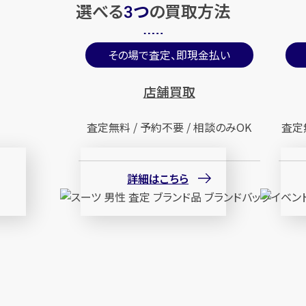
選べる
つ
の
買取方法
3
その場で査定、即現金払い
店舗買取
査定無料 / 予約不要 / 相談のみOK
査定
詳細はこちら