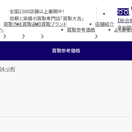
全国2200店舗以上展開中！
信頼と実績の買取専門店「買取大吉」
【総合
買取方法
買取品目
買取ブランド
店舗紹介
年始除
へ
買取参考価格
よくある
買取参考価格
24 小判