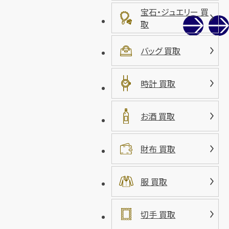
宝石・ジュエリー 買
取
バッグ 買取
時計 買取
お酒 買取
財布 買取
服 買取
切手 買取