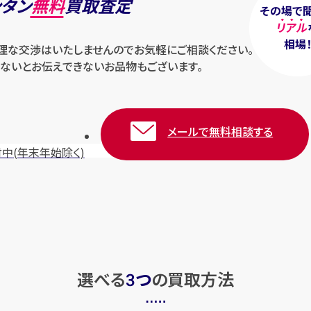
ンタン
無料
買取査定
その場で
リアル
相場
無理な交渉はいたしませんのでお気軽にご相談ください。
ないとお伝えできないお品物もございます。
メールで無料相談する
付中
(年末年始除く)
選べる
つ
の
買取方法
3