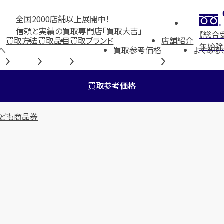
全国2000店舗以上展開中！
信頼と実績の買取専門店「買取大吉」
【総合
買取方法
買取品目
買取ブランド
店舗紹介
年始除
へ
買取参考価格
よくある
買取参考価格
ども商品券