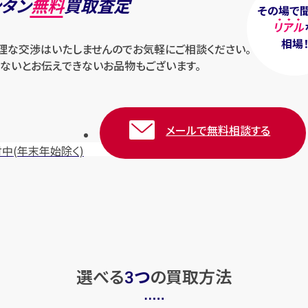
ンタン
無料
買取査定
その場で
リアル
相場
無理な交渉はいたしませんのでお気軽にご相談ください。
ないとお伝えできないお品物もございます。
メールで無料相談する
付中
(年末年始除く)
選べる
つ
の
買取方法
3