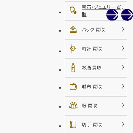
宝石・ジュエリー 買
取
バッグ 買取
時計 買取
お酒 買取
財布 買取
服 買取
切手 買取