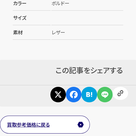
カラー
ボルドー
サイズ
素材
レザー
カンタン
無料
この記事をシェアする
1
最短
分！
今すぐ査定金額をお伝えいたします
まずは
お電話
で
無料査定
買取参考価格に戻る
【総合受付】24時間・年中無休(年末年始除く)