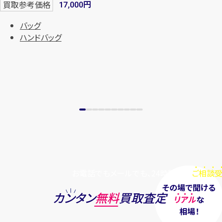
円
買取参考価格
17,000
バッグ
ハンドバッグ
お電話でもメールでも、24時間毎日
ご相談受
その場で聞ける
カンタン
無料
買取査定
リアル
な
相場！