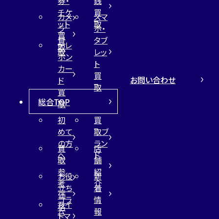
券・
銭
チケ
買
カメ
スマ
ット
取
ラ
ホ・
買
買
タブ
テレ
取
取
レッ
ホン
ト
カー
買
お問い合わせ
ド
取
買
総合TOP
取
初
買
めて
取ブ
の方
ラン
買
店
へ
ド
取
舗
参
紹
お役
新
考
介
立ち
着
価
コラ
情
サイ
格
ム
報
トマ