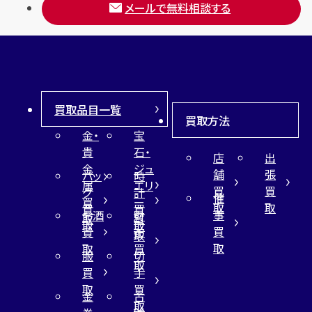
メールで無料相談する
買取品目一覧
買取方法
金・
宝
貴
石・
店
出
金
ジュ
舗
張
バッ
時
属
エリ
買
買
グ
計
催
買
ー
取
取
買
買
事
お酒
財
取
買
取
取
買
買
布
取
取
取
買
服
切
取
買
手
取
買
金
古
取