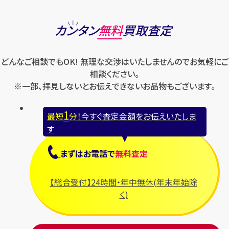
カンタン
無料
買取査定
どんなご相談でもOK! 無理な交渉はいたしませんのでお気軽にご
相談ください。
※一部、拝見しないとお伝えできないお品物もございます。
1
最短
分！
今すぐ査定金額をお伝えいたしま
す
まずは
お電話
で
無料査定
【総合受付】24時間・年中無休(年末年始除
く)