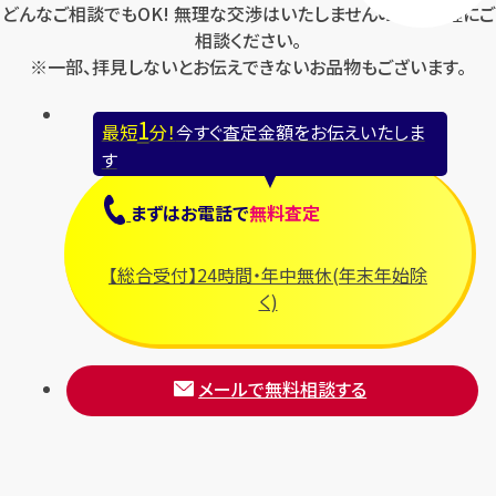
どんなご相談でもOK! 無理な交渉はいたしませんのでお気軽にご
相談ください。
※一部、拝見しないとお伝えできないお品物もございます。
1
最短
分！
今すぐ査定金額をお伝えいたしま
す
まずは
お電話
で
無料査定
【総合受付】24時間・年中無休(年末年始除
く)
メールで無料相談する