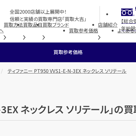
全国2000店舗以上展開中！
信頼と実績の買取専門店「買取大吉」
【総合
買取方法
買取品目
買取ブランド
店舗紹介
年始除
へ
買取参考価格
よくある
買取参考価格
ティファニー PT950 VVS1-E-N-3EX ネックレス ソリテール
E-N-3EX ネックレス ソリテール」