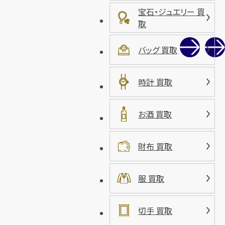
宝石・ジュエリー 買
取
バッグ 買取
時計 買取
お酒 買取
財布 買取
服 買取
切手 買取