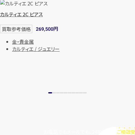
カルティエ 2C ピアス
円
買取参考価格
269,500
金・貴金属
カルティエ / ジュエリー
お電話でもメールでも、24時間毎日
ご相談受