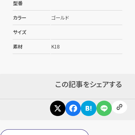
型番
カラー
ゴールド
サイズ
素材
K18
カンタン
無料
この記事をシェアする
1
最短
分！
今すぐ査定金額をお伝えいたします
まずは
お電話
で
無料査定
【総合受付】24時間・年中無休(年末年始除く)