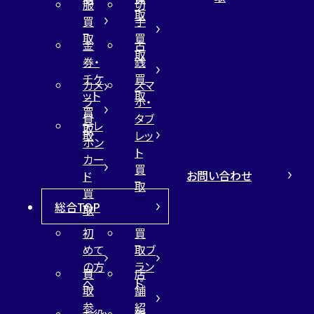
服
切
取
買
手
取
買
金
古
取
券・
銭
チケ
買
カメ
スマ
ット
取
ラ
ホ・
買
買
タブ
テレ
取
取
レッ
ホン
ト
カー
買
お問い合わせ
ド
取
買
総合TOP
取
初
買
めて
取ブ
の方
ラン
買
店
へ
ド
取
舗
参
紹
お役
新