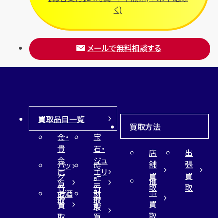
く)
メールで無料相談する
買取品目一覧
買取方法
金・
宝
貴
石・
店
出
金
ジュ
舗
張
バッ
時
属
エリ
買
買
グ
計
催
買
ー
取
取
買
買
事
お酒
財
取
買
取
取
買
買
布
取
取
取
買