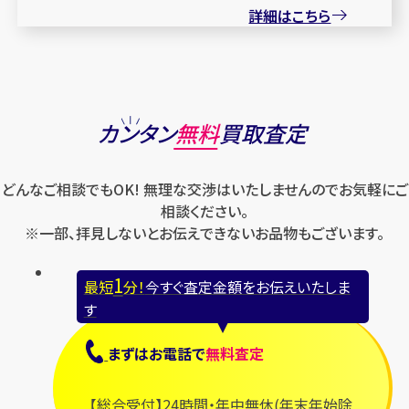
詳細はこちら
カンタン
無料
買取査定
どんなご相談でもOK! 無理な交渉はいたしませんのでお気軽にご
相談ください。
※一部、拝見しないとお伝えできないお品物もございます。
1
最短
分！
今すぐ査定金額をお伝えいたしま
す
まずは
お電話
で
無料査定
【総合受付】24時間・年中無休(年末年始除