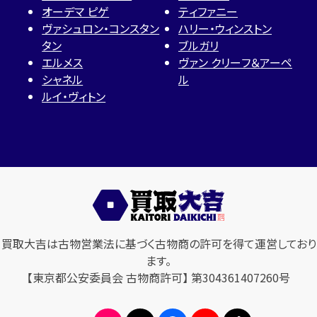
オーデマ ピゲ
ティファニー
ヴァシュロン・コンスタン
ハリー・ウィンストン
タン
ブルガリ
エルメス
ヴァン クリーフ＆アーペ
シャネル
ル
ルイ・ヴィトン
買取大吉は古物営業法に基づく古物商の許可を得て運営しており
ます。
【東京都公安委員会 古物商許可】 第304361407260号