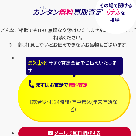
その場で聞ける
カンタン
無料
買取査定
リアル
な
相場！
どんなご相談でもOK! 無理な交渉はいたしませんのでお気軽にご
相談ください。
※一部、拝見しないとお伝えできないお品物もございます。
1
最短
分！
今すぐ査定金額をお伝えいたしま
す
まずは
お電話
で
無料査定
【総合受付】24時間・年中無休(年末年始除
く)
メールで無料相談する