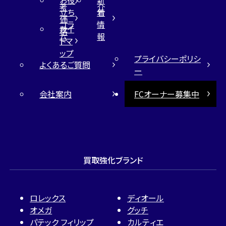
考
介
立ち
着
価
コラ
情
サイ
格
ム
報
トマ
ップ
プライバシーポリシ
よくあるご質問
ー
会社案内
FCオーナー募集中
買取強化ブランド
ロレックス
ディオール
オメガ
グッチ
パテック フィリップ
カルティエ