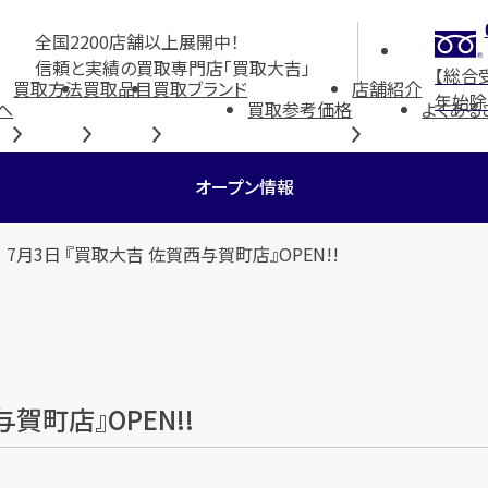
全国2200店舗以上展開中！
信頼と実績の買取専門店「買取大吉」
【総合
買取方法
買取品目
買取ブランド
店舗紹介
年始除
へ
買取参考価格
よくある
オープン情報
 7月3日 『買取大吉 佐賀西与賀町店』OPEN!!
賀町店』OPEN!!