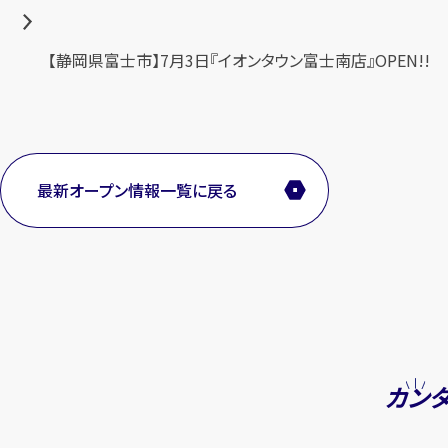
投
【静岡県富士市】7月3日『イオンタウン富士南店』OPEN!!
稿
ナ
ビ
ゲ
最新オープン情報一覧に戻る
ー
シ
ョ
ン
カン