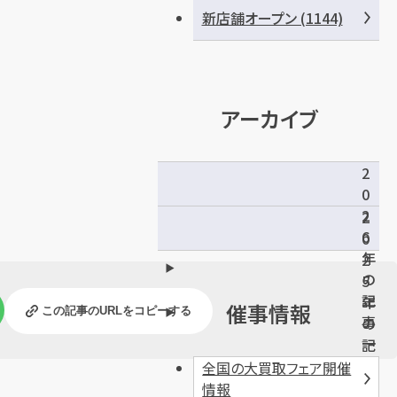
新店舗オープン (1144)
アーカイブ
2
0
2
2
6
0
年
2
の
5
記
年
催事情報
この記事のURLをコピーする
事
の
一
記
覧
事
全国の大買取フェア開催
一
情報