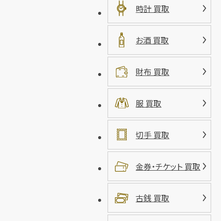
時計 買取
お酒 買取
財布 買取
服 買取
切手 買取
金券・チケット 買取
古銭 買取