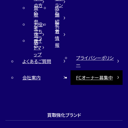
の方
ラン
買
店
へ
ド
取
舗
参
紹
お役
新
考
介
立ち
着
価
コラ
情
サイ
格
ム
報
トマ
ップ
プライバシーポリシ
よくあるご質問
ー
会社案内
FCオーナー募集中
買取強化ブランド