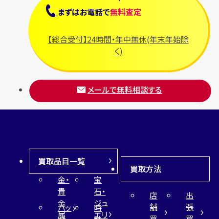
まずは
お電話
で
無料査定
【総合受付】24時間・年中無休(年末年始除
く)
メールで無料相談する
買取品目一覧
買取方法
金・
宝
貴
石・
店
出
金
ジュ
舗
張
バッ
時
属
エリ
買
買