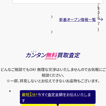
覧
9
(
8
5
)
6
新着オープン情報一覧
7
)
カンタン
無料
買取査定
どんなご相談でもOK! 無理な交渉はいたしませんのでお気軽にご
相談ください。
※一部、拝見しないとお伝えできないお品物もございます。
1
最短
分！
今すぐ査定金額をお伝えいたしま
す