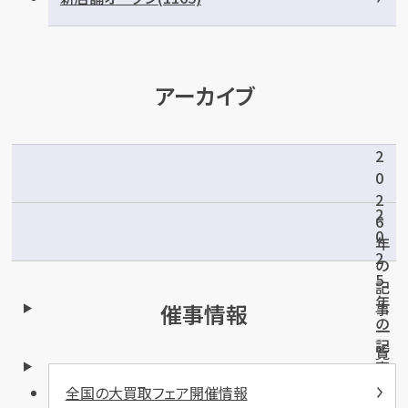
メールで無料相談する
アーカイブ
2
0
2
2
6
0
年
2
の
5
記
年
事
催事情報
の
一
記
覧
事
(
一
全国の大買取フェア開催情報
5