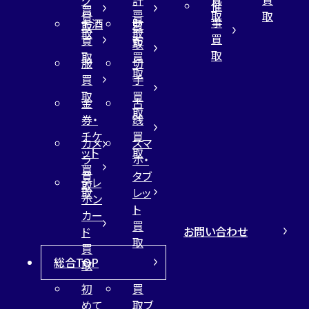
グ
計
催
買
ー
取
取
買
買
事
お酒
財
取
買
取
取
買
買
布
取
取
取
買
服
切
取
買
手
取
買
金
古
取
券・
銭
チケ
買
カメ
スマ
ット
取
ラ
ホ・
買
買
タブ
テレ
取
取
レッ
ホン
ト
カー
買
お問い合わせ
ド
取
買
総合TOP
取
初
買
めて
取ブ