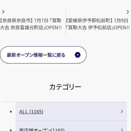
投
【奈良県奈良市】 7月7日 『買取
【愛媛県伊予郡松前町】 7月9日
稿
大吉 奈良富雄元町店』OPEN!!
『買取大吉 伊予松前店』OPEN!!
ナ
ビ
カンタン
無料
最新オープン情報一覧に戻る
ゲ
ー
シ
カテゴリー
ョ
1
ン
最短
分！
今すぐ査定金額をお伝えいたします
ALL (1165)
まずは
お電話
で
無料査定
【総合受付】24時間・年中無休(年末年始除く)
新店舗オープン(1165)