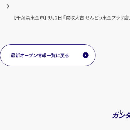
投
【千葉県東金市】 9月2日 『買取大吉 せんどう東金プラザ店』O
稿
ナ
ビ
ゲ
最新オープン情報一覧に戻る
ー
シ
ョ
ン
カン