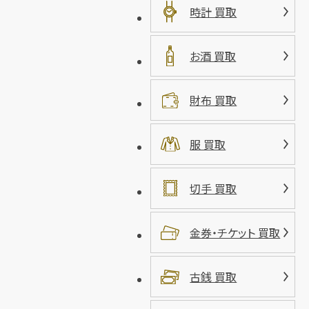
時計 買取
お酒 買取
財布 買取
服 買取
切手 買取
金券・チケット 買取
古銭 買取