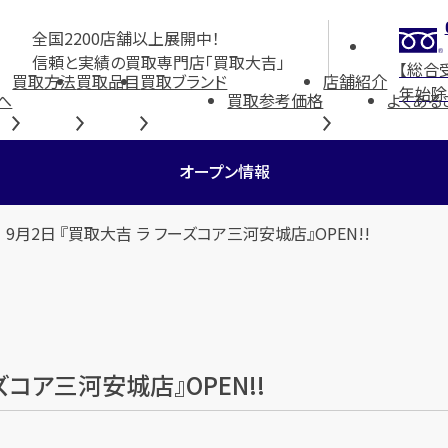
全国2200店舗以上展開中！
信頼と実績の買取専門店「買取大吉」
【総合
買取方法
買取品目
買取ブランド
店舗紹介
年始除
へ
買取参考価格
よくある
オープン情報
 9月2日 『買取大吉 ラ フーズコア三河安城店』OPEN!!
ズコア三河安城店』OPEN!!