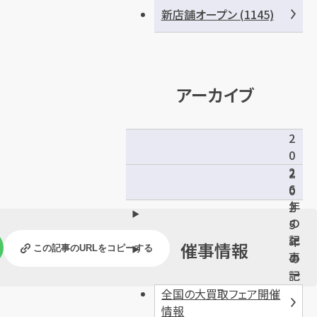
新店舗オープン (1145)
アーカイブ
2
0
2
2
6
0
年
2
の
5
記
年
催事情報
この記事のURLをコピーする
事
の
一
記
覧
事
全国の大買取フェア開催
一
情報