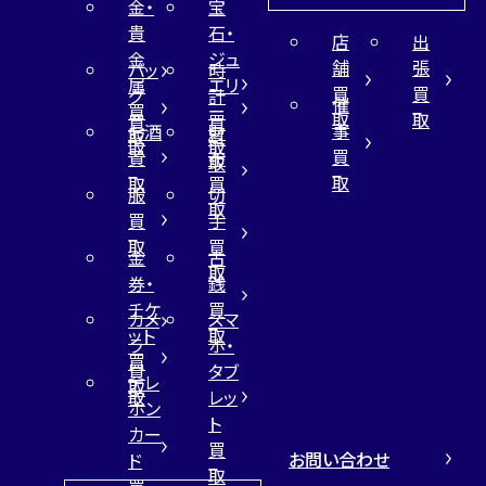
金・
宝
貴
石・
店
出
金
ジュ
舗
張
バッ
時
属
エリ
買
買
グ
計
催
買
ー
取
取
買
買
事
お酒
財
取
買
取
取
買
買
布
取
取
取
買
服
切
取
買
手
取
買
金
古
取
券・
銭
チケ
買
カメ
スマ
ット
取
ラ
ホ・
買
買
タブ
テレ
取
取
レッ
ホン
ト
カー
買
お問い合わせ
ド
取
買