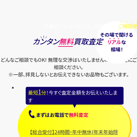
お電話でもメールでも、24時間毎日
ご相談受
その場で聞ける
カンタン
無料
買取査定
リアル
な
相場！
どんなご相談でもOK! 無理な交渉はいたしませんのでお気軽にご
相談ください。
※一部、拝見しないとお伝えできないお品物もございます。
1
最短
分！
今すぐ査定金額をお伝えいたしま
す
まずは
お電話
で
無料査定
【総合受付】24時間・年中無休(年末年始除