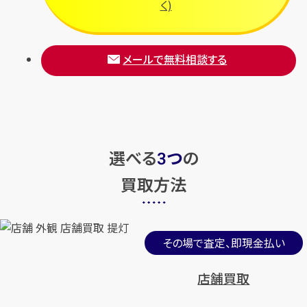
く)
メールで無料相談する
選べる
つ
の
3
買取方法
その場で査定、即現金払い
店舗買取