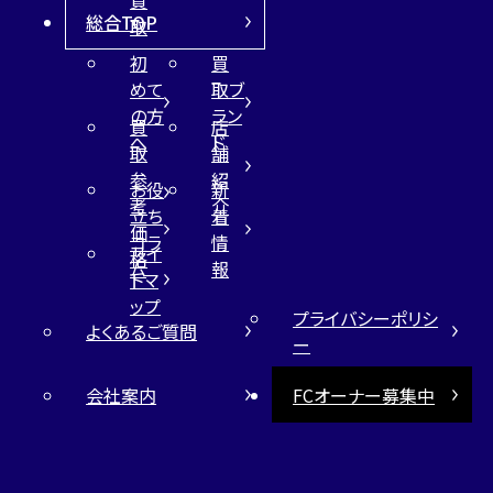
総合TOP
取
初
買
めて
取ブ
の方
ラン
買
店
へ
ド
取
舗
参
紹
お役
新
考
介
立ち
着
価
コラ
情
サイ
格
ム
報
トマ
ップ
プライバシーポリシ
よくあるご質問
ー
会社案内
FCオーナー募集中