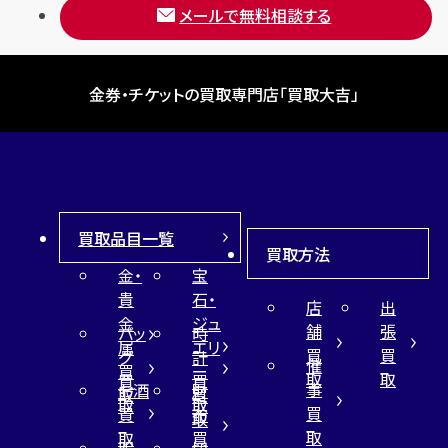
メールで無料相談する
金券・チケットの買取専門店「買取大吉」
買取品目一覧
買取方法
金・
宝
貴
石・
店
出
金
ジュ
舗
張
バッ
時
属
エリ
買
買
グ
計
催
買
ー
取
取
買
買
事
お酒
財
取
買
取
取
買
買
布
取
取
取
買
服
切