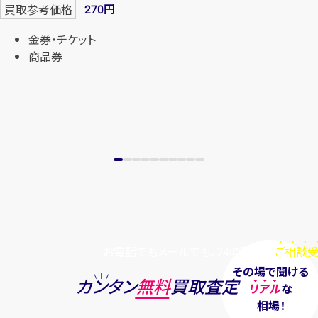
円
買取参考価格
270
金券・チケット
商品券
お電話でもメールでも、24時間毎日
ご相談受
その場で聞ける
カンタン
無料
買取査定
リアル
な
相場！