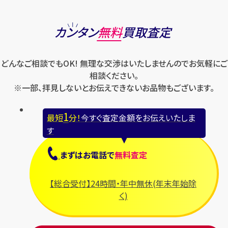
カンタン
無料
買取査定
どんなご相談でもOK! 無理な交渉はいたしませんのでお気軽にご
相談ください。
※一部、拝見しないとお伝えできないお品物もございます。
1
最短
分！
今すぐ査定金額をお伝えいたしま
す
まずは
お電話
で
無料査定
【総合受付】24時間・年中無休(年末年始除
く)