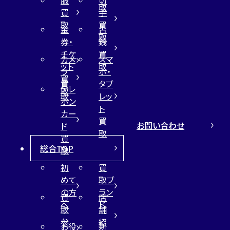
取
買
手
取
買
金
古
取
券・
銭
チケ
買
カメ
スマ
ット
取
ラ
ホ・
買
買
タブ
テレ
取
取
レッ
ホン
ト
カー
買
お問い合わせ
ド
取
買
総合TOP
取
初
買
めて
取ブ
の方
ラン
買
店
へ
ド
取
舗
参
紹
お役
新