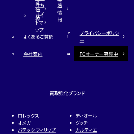
考
介
立ち
着
価
コラ
情
サイ
格
ム
報
トマ
ップ
プライバシーポリシ
よくあるご質問
ー
会社案内
FCオーナー募集中
買取強化ブランド
ロレックス
ディオール
オメガ
グッチ
パテック フィリップ
カルティエ