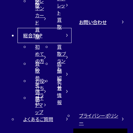
テレ
取
取
レッ
ホン
ト
カー
買
お問い合わせ
ド
取
買
総合TOP
取
初
買
めて
取ブ
の方
ラン
買
店
へ
ド
取
舗
参
紹
お役
新
考
介
立ち
着
価
コラ
情
サイ
格
ム
報
トマ
ップ
プライバシーポリシ
よくあるご質問
ー