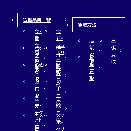
買取品目一覧
買取方法
金・
宝
貴
石・
店
出
金
ジュ
舗
張
バッ
時
属
エリ
買
買
グ
計
催
買
ー
取
取
買
買
事
お酒
財
取
買
取
取
買
買
布
取
取
取
買
服
切
取
買
手
取
買
金
古
取
券・
銭
チケ
買
カメ
スマ
ット
取
ラ
ホ・
買
買
タブ