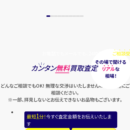
お電話でもメールでも、24時間毎日
ご相談受
その場で聞ける
カンタン
無料
買取査定
リアル
な
相場！
どんなご相談でもOK! 無理な交渉はいたしませんのでお気軽にご
相談ください。
※一部、拝見しないとお伝えできないお品物もございます。
1
最短
分！
今すぐ査定金額をお伝えいたしま
す