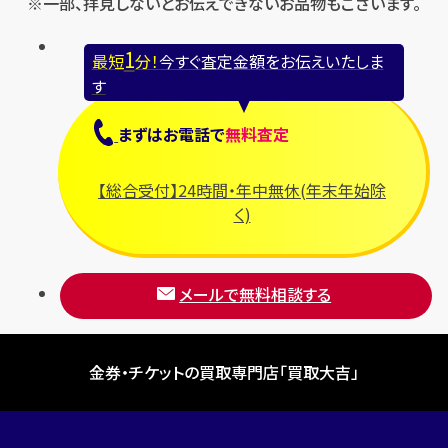
※一部、拝見しないとお伝えできないお品物もございます。
1
最短
分！
今すぐ査定金額をお伝えいたしま
す
まずは
お電話
で
無料査定
【総合受付】24時間・年中無休(年末年始除
く)
メールで無料相談する
金券・チケットの買取専門店「買取大吉」