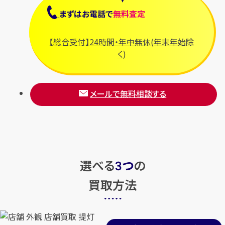
まずは
お電話
で
無料査定
【総合受付】24時間・年中無休(年末年始除
く)
メールで無料相談する
選べる
つ
の
3
買取方法