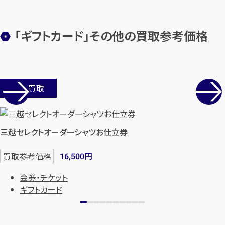
します
まずは
お電話
で
無料査定
「ギフトカード」その他の買取参考価格
【総合受付】24時間・年中無休(年末年
始除く)
店舗買取
メールで無料相談する
三越セレクトオーダーシャツお仕立券
円
買取参考価格
16,500
金券・チケット
ギフトカード