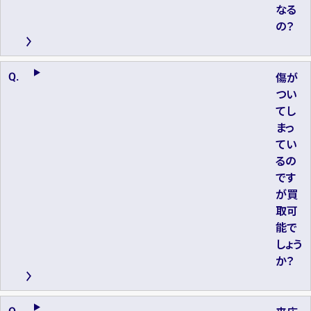
なる
の？
傷が
つい
てし
まっ
てい
るの
です
が買
取可
能で
しょう
か？