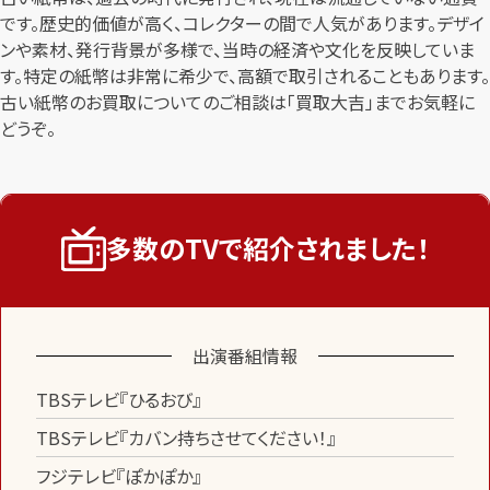
です。歴史的価値が高く、コレクターの間で人気があります。デザイ
ンや素材、発行背景が多様で、当時の経済や文化を反映していま
す。特定の紙幣は非常に希少で、高額で取引されることもあります。
古い紙幣のお買取についてのご相談は「買取大吉」までお気軽に
どうぞ。
1
最短
分！
今すぐ査定金額をお伝えいた
します
まずは
お電話
で
無料査定
多数のTVで紹介されました！
【総合受付】24時間・年中無休(年末年
始除く)
出演番組情報
メールで無料相談する
TBSテレビ『ひるおび』
TBSテレビ『カバン持ちさせてください！』
フジテレビ『ぽかぽか』