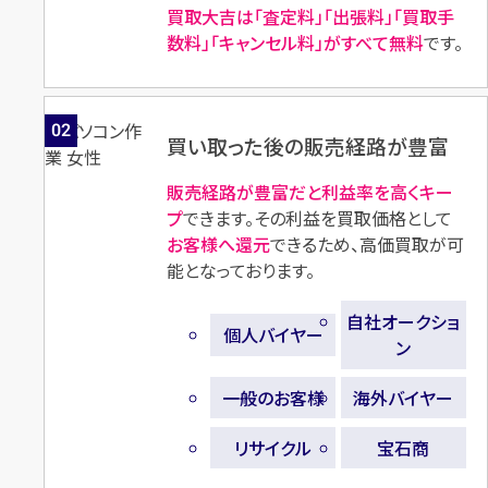
円
円
買取参考価格
買取参考価格
買取大吉は「査定料」「出張料」「買取手
2,000
1,500
数料」「キャンセル料」がすべて無料
です。
古銭
古い紙幣
古銭
古い紙幣
02
買い取った後の販売経路が豊富
店舗買取
店舗買取
販売経路が豊富だと利益率を高くキー
プ
できます。その利益を買取価格として
お客様へ還元
できるため、高価買取が可
能となっております。
古い紙幣 甲号兌換銀行券5円
古い紙幣 現行5,000円 樋口一
自社オークショ
個人バイヤー
中央武内5円 武内宿禰
葉 8ゾロ目
ン
円
円
買取参考価格
買取参考価格
5,000
25,300
一般のお客様
海外バイヤー
古銭
古い紙幣
古銭
リサイクル
宝石商