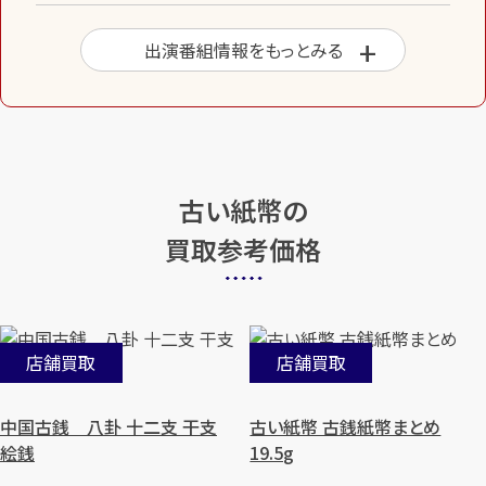
出演番組情報をもっとみる
古い紙幣の
買取参考価格
店舗買取
店舗買取
中国古銭 八卦 十二支 干支
古い紙幣 古銭紙幣まとめ
絵銭
19.5g