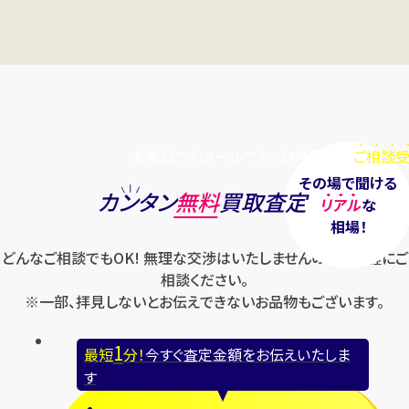
古い紙幣 アメリカ 紙幣 1ドル
古い紙幣 古紙幣おまとめ13g
円
円
買取参考価格
買取参考価格
80
100
古銭
古い紙幣
古銭
古い紙幣
お電話でもメールでも、24時間毎日
ご相談受
その場で聞ける
カンタン
無料
買取査定
リアル
な
相場！
店舗買取
店舗買取
どんなご相談でもOK! 無理な交渉はいたしませんのでお気軽にご
相談ください。
※一部、拝見しないとお伝えできないお品物もございます。
1
古い紙幣 古札 15.8g
古い紙幣 聖徳太子 1,000円
最短
分！
今すぐ査定金額をお伝えいたしま
す
円
円
買取参考価格
買取参考価格
100
1,000