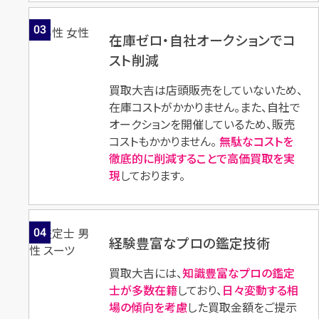
03
在庫ゼロ・自社オークションでコ
店舗買取
スト削減
買取大吉は店頭販売をしていないため、
在庫コストがかかりません。また、自社で
オークションを開催しているため、販売
古い紙幣 現行1,000円 夏目漱
コストもかかりません。
無駄なコストを
石 7ゾロ目
徹底的に削減することで高価買取を実
現
しております。
円
買取参考価格
10,000
古銭
04
経験豊富なプロの鑑定技術
買取大吉には、
知識豊富なプロの鑑定
士が多数在籍
しており、
日々変動する相
場の傾向を考慮
した買取金額をご提示