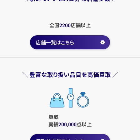
古銭
古い紙幣
古銭
古い紙幣
全国
店舗
以上
2200
店舗買取
店舗買取
店舗一覧はこちら
＼ 豊富な取り扱い品目を高価買取 ／
古い紙幣 西郷札 1円
古い紙幣 西郷札 5円
円
円
買取参考価格
買取参考価格
20,000
20,000
古銭
古い紙幣
古銭
古い紙幣
買取
実績
点
以上
200,000