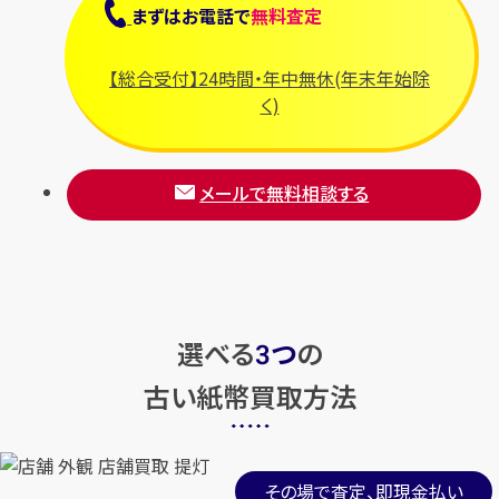
まずは
お電話
で
無料査定
古銭
古い紙幣
古銭
古い紙幣
【総合受付】24時間・年中無休(年末年始除
く)
店舗買取
店舗買取
メールで無料相談する
古い紙幣 古紙幣 おまとめ 2.7g
古い紙幣 古紙幣おまとめ 2.3g
選べる
つ
の
円
円
買取参考価格
買取参考価格
50
50
3
古い紙幣買取方法
古銭
古い紙幣
古銭
古い紙幣
その場で査定、即現金払い