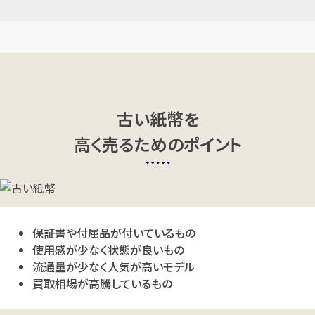
店舗買取
店舗買取
古い紙幣を
古い紙幣 中国銭 おまとめ 6.1g
古い紙幣 外国紙幣まとめ 7.0g
高く売るためのポイント
円
円
買取参考価格
買取参考価格
100
100
古銭
古い紙幣
古銭
古い紙幣
保証書や付属品が付いているもの
使用感が少なく状態が良いもの
店舗買取
店舗買取
流通量が少なく人気が高いモデル
買取相場が高騰しているもの