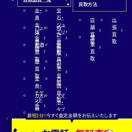
買取方法
金・
宝
貴
石・
店
出
金
ジュ
舗
張
バッ
時
属
エリ
買
買
グ
計
催
買
ー
取
取
買
買
事
お酒
財
取
買
取
取
買
買
布
取
取
取
買
服
切
取
買
手
取
買
金
古
取
券・
銭
チケ
買
カメ
スマ
ット
取
ラ
ホ・
買
買
タブ
テレ
取
最短1分！
今すぐ査定金額をお伝えいたします
取
レッ
ホン
ト
カー
買