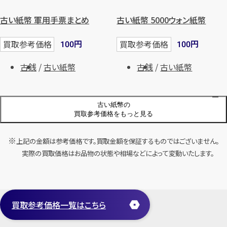
古い紙幣 軍用手票まとめ
古い紙幣 5000ウォン紙幣
円
円
買取参考価格
買取参考価格
100
100
古銭
古い紙幣
古銭
古い紙幣
古い紙幣の
店舗買取
店舗買取
買取参考価格をもっと見る
上記の金額は参考価格です。買取金額を保証するものではございません。
古い紙幣 日本銀行券A号100円
古い紙幣 中国 紙幣まとめ
実際の買取価格はお品物の状態や相場などによって変動いたします。
4次100円 聖徳太子 1枚
円
買取参考価格
100
円
買取参考価格
100
古銭
古い紙幣
古銭
古い紙幣
買取参考価格一覧はこちら