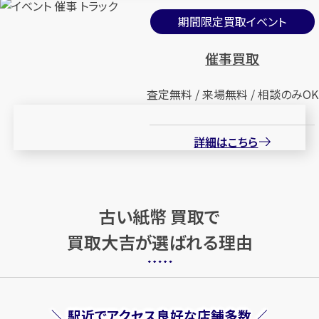
期間限定買取イベント
古い紙幣 改造兌換銀行券5円
古い紙幣 中国古紙幣おまとめ
分銅5円 菅原道真
催事買取
円
買取参考価格
100
円
買取参考価格
1,000
査定無料 / 来場無料 / 相談のみOK
古銭
古い紙幣
古銭
古い紙幣
詳細はこちら
店舗買取
店舗買取
古い紙幣 買取で
買取大吉が選ばれる理由
古い紙幣 中国古紙幣おまとめ
古い紙幣 西郷札 50銭
円
円
買取参考価格
買取参考価格
1,000
10,000
＼ 駅近でアクセス良好な店舗多数 ／