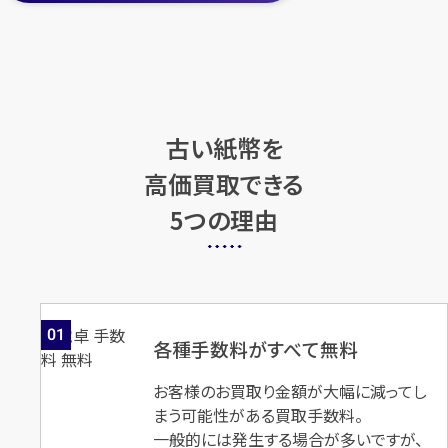
古い紙幣 高橋是清 50円 ピン
古い紙幣 海外 銀行券
札
円
買取参考価格
1,500
円
買取参考価格
1,500
古い紙幣を
古銭
古い紙幣
古銭
古い紙幣
高価買取できる
5つの理由
店舗買取
店舗買取
01
各種手数料がすべて無料
古い紙幣 中国銀行 外貨交換券
古い紙幣 中国銀行 外貨交換券
お客様のお買取り金額が大幅に減ってし
外貨兌換券 1979年 100圓
外貨兌換券 1979年 50圓
まう可能性がある買取手数料。
一般的には発生する場合が多いですが、