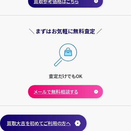
買取参考価格はこちら
店舗買取
店舗買取
＼ まずはお気軽に無料査定 ／
古い紙幣 聖徳太子 1,000円 ピ
古い紙幣 満洲 10円 様本
ン札
円
買取参考価格
20,000
円
買取参考価格
1,500
古銭
古い紙幣
古銭
古い紙幣
査定だけでもOK
メールで無料相談する
店舗買取
店舗買取
買取大吉を初めてご利用の方へ