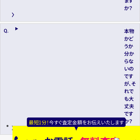
ます
か？
本物
かど
うか
分か
らな
いの
です
が、そ
れで
も大
丈夫
です
か？
最短1分！
今すぐ査定金額をお伝えいたします