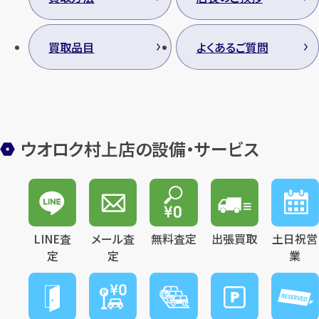
買取品目
よくあるご質問
カンタン
無料
ウオロク村上店の設備・サービス
1
最短
分！
今すぐ査定金額をお伝えいた
します
LINE査
メール査
無料査定
出張買取
土日祝営
まずは
お電話
で
無料査定
定
定
業
【総合受付】24時間・年中無休(年末年
始除く)