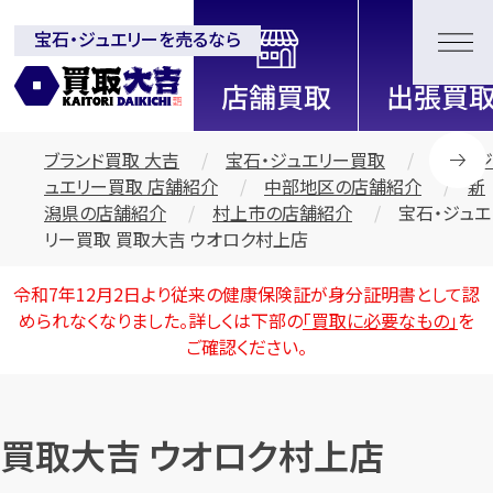
宝石・ジュエリーを売るなら
全国2200店舗以上展開中！
信頼と実績の買取専門店「買取大
吉」
ブランド買取 大吉
宝石・ジュエリー買取
宝石・ジ
ュエリー買取 店舗紹介
中部地区の店舗紹介
新
潟県の店舗紹介
村上市の店舗紹介
宝石・ジュエ
リー買取 買取大吉 ウオロク村上店
令和7年12月2日より従来の健康保険証が身分証明書として認
められなくなりました。詳しくは下部の
「買取に必要なもの」
を
ご確認ください。
買取大吉 ウオロク村上店