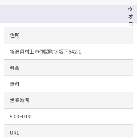
ウ
オ
ロ
ク
住所
村
上
新潟県村上市仲間町字坂下542-1
店
駐
車
料金
場
無料
営業時間
9:00~0:00
URL