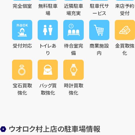
完全個室
無料駐車
近隣駐車
駐車代サ
来店予約
場
場充実
ービス
受付
メールで無料相談する
受付対応
トイレあ
待合室完
商業施設
金買取強
り
備
内
化
宝石買取
バッグ買
時計買取
強化
取強化
強化
ウオロク村上店の駐車場情報