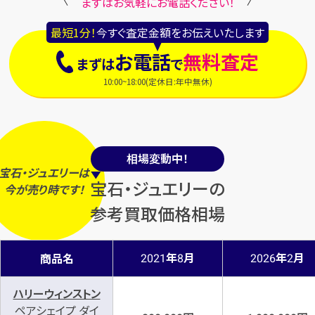
まずはお気軽にお電話ください！
最短1分！
今すぐ査定金額をお伝えいたします
お電話
無料査定
まずは
で
10:00~18:00(定休日:年中無休)
相場変動中！
宝石・ジュエリーは
宝石・ジュエリーの
今
が
売り時
です！
参考買取価格相場
年
月
年
月
商品名
2021
8
2026
2
ハリーウィンストン
ペアシェイプ ダイ