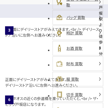
取
戸
坂
バッグ 買取
駅
よ
り
時計 買取
徒
歩
8
お酒 買取
分
財布 買取
服 買取
正面にデイリーストアがみえてきます。
デイリーストア沿いに左側へお進みください。
切手 買取