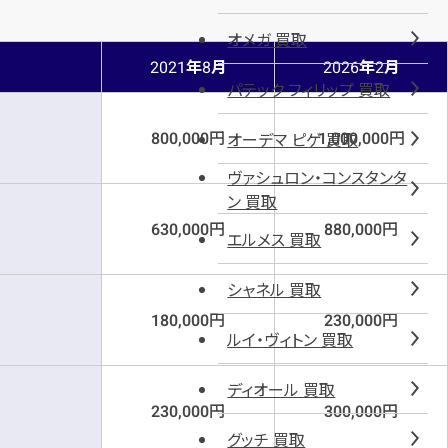
オメガ 買取
年
月
年
月
2021
8
2026
2
パテック フィリップ 買取
円
円
オーデマ ピゲ 買取
800,000
1,000,000
ヴァシュロン・コンスタンタ
ン 買取
円
円
630,000
880,000
エルメス 買取
シャネル 買取
円
円
180,000
230,000
ルイ・ヴィトン 買取
ディオール 買取
円
円
230,000
300,000
グッチ 買取