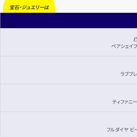
宝石・ジュエリーは
今
が
売り時
です！
ペアシェイプ 
ラブブレ
ティファニー 
フルダイヤ ビ