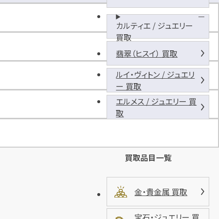
ビ
ッ
カルティエ / ジュエリー
グ
買取
戸
坂
翡翠（ヒスイ） 買取
店
ルイ・ヴィトン / ジュエリ
駐
ー 買取
車
場
エルメス / ジュエリー 買
取
買取品目一覧
金・貴金属 買取
宝石・ジュエリー 買