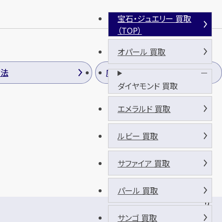
宝石・ジュエリー 買取
（TOP）
オパール 買取
方法
店長のご挨拶
ダイヤモンド 買取
エメラルド 買取
ルビー 買取
サファイア 買取
パール 買取
ザ
・
サンゴ 買取