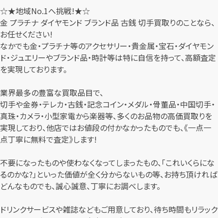
☆★地域No.1へ挑戦!★☆
金 プラチナ ダイヤモンド ブランド品 古銭 切手買取りのことなら、
お任せください!
なかでも金・プラチナ等のアクセサリー・貴金属・宝石・ダイヤモン
ド・ジュエリーやブランド品・時計等は特に自信を持って、高額査定
を実現しております。
業界最多の豊富な買取品目で、
切手や金券・テレカ・古銭・記念コイン・メダル・骨董品・中国切手・
真珠・カメラ・小型家電から楽器等、多くのお品物の高価買取りを
実現しており、他店ではお値段の付かなかったものでも、《一点一
点丁寧に無料で査定》します!
不要になったものや使わなくなってしまったもの、「これいくらにな
るのかな?」といった価値が全く分からないもの等、お持ち頂ければ
どんなものでも、誠心誠意、丁寧にお調べします。
ドリンクサービスや雑誌などもご用意しており、待ち時間もリラック