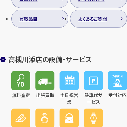
買取品目
よくあるご質問
カンタン
無料
高槻川添店の設備・サービス
1
最短
分！
今すぐ査定金額をお伝えいた
します
無料査定
出張買取
土日祝営
駐車代サ
受付対応
まずは
お電話
で
無料査定
業
ービス
【総合受付】24時間・年中無休(年末年
始除く)