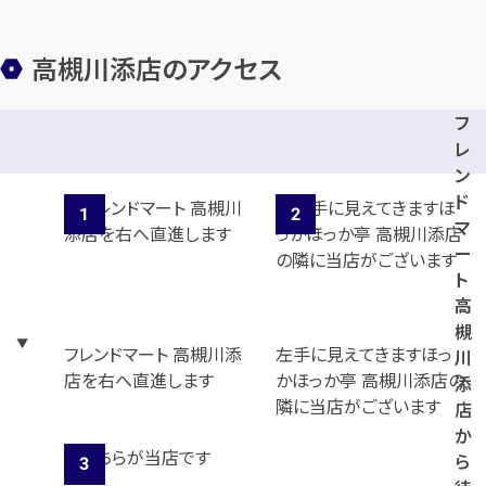
高槻川添店のアクセス
フ
レ
ン
ド
マ
ー
ト
高
槻
フレンドマート 高槻川添
左手に見えてきますほっ
川
店を右へ直進します
かほっか亭 高槻川添店の
添
隣に当店がございます
店
か
ら