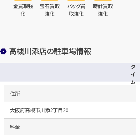
金買取強
宝石買取
バッグ買
時計買取
化
強化
取強化
強化
メールで無料相談する
高槻川添店の駐車場情報
タ
イ
ム
ズ
住所
フ
レ
大阪府高槻市川添2丁目20
ン
ド
マ
料金
ー