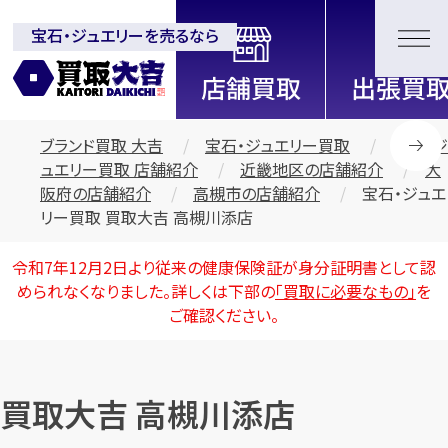
宝石・ジュエリーを売るなら
全国2200店舗以上展開中！
信頼と実績の買取専門店「買取大
吉」
ブランド買取 大吉
宝石・ジュエリー買取
宝石・ジ
ュエリー買取 店舗紹介
近畿地区の店舗紹介
大
阪府の店舗紹介
高槻市の店舗紹介
宝石・ジュエ
リー買取 買取大吉 高槻川添店
令和7年12月2日より従来の健康保険証が身分証明書として認
められなくなりました。詳しくは下部の
「買取に必要なもの」
を
ご確認ください。
買取大吉 高槻川添店