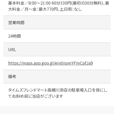
ト
基本料金／8:00～21:00 60分330円(最初の30分無料)、最
高
大料金／月～金：最大770円、土日祝：なし
槻
川
営業時間
添
店
24時間
URL
https://maps.app.goo.gl/eirdjipmYFmCpfJa9
備考
タイムズフレンドマート高槻川添店の駐車場入口を背にし
て右斜め前に当店がございます