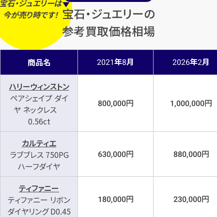
宝石・ジュエリーは
宝石・ジュエリーの
今
が
売り時
です！
参考買取価格相場
年
月
年
月
商品名
2021
8
2026
2
ハリーウィンストン
ペアシェイプ ダイ
円
円
800,000
1,000,000
ヤ ネックレス
0.56ct
カルティエ
円
円
ラブブレス 750PG
630,000
880,000
ハーフダイヤ
ティファニー
円
円
ティファニー リボン
180,000
230,000
ダイヤリング D0.45