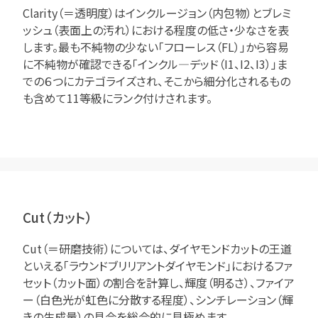
Clarity（＝透明度）はインクルージョン（内包物）とブレミ
ッシュ（表面上の汚れ）における程度の低さ・少なさを表
します。最も不純物の少ない「フローレス（FL）」から容易
に不純物が確認できる「インクル―デッド（I1、I2、I3）」ま
での６つにカテゴライズされ、そこから細分化されるもの
も含めて11等級にランク付けされます。
Cut（カット）
Cut（＝研磨技術）については、ダイヤモンドカットの王道
といえる「ラウンドブリリアントダイヤモンド」におけるファ
セット（カット面）の割合を計算し、輝度（明るさ）、ファイア
ー（白色光が虹色に分散する程度）、シンチレーション（輝
きの生成量）の具合を総合的に見極めます。