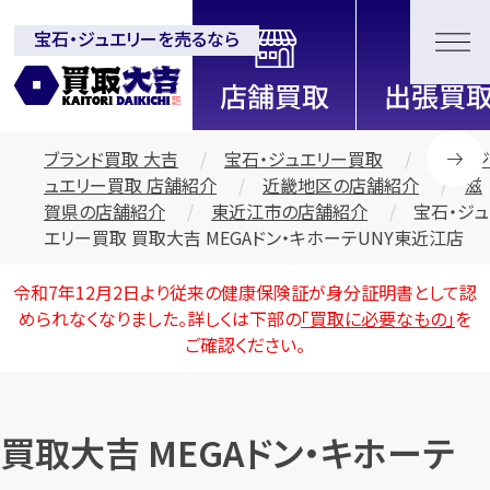
宝石・ジュエリーを売るなら
全国2200店舗以上展開中！
信頼と実績の買取専門店「買取大
吉」
ブランド買取 大吉
宝石・ジュエリー買取
宝石・ジ
ュエリー買取 店舗紹介
近畿地区の店舗紹介
滋
賀県の店舗紹介
東近江市の店舗紹介
宝石・ジュ
エリー買取 買取大吉 MEGAドン・キホーテUNY東近江店
令和7年12月2日より従来の健康保険証が身分証明書として認
められなくなりました。詳しくは下部の
「買取に必要なもの」
を
ご確認ください。
買取大吉 MEGAドン・キホーテ