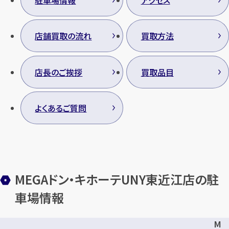
駐車場情報
アクセス
店舗買取の流れ
買取方法
カンタン
無料
店長のご挨拶
買取品目
よくあるご質問
1
最短
分！
今すぐ査定金額をお伝えいた
します
まずは
お電話
で
無料査定
MEGAドン・キホーテUNY東近江店の駐
車場情報
【総合受付】24時間・年中無休(年末年
始除く)
M