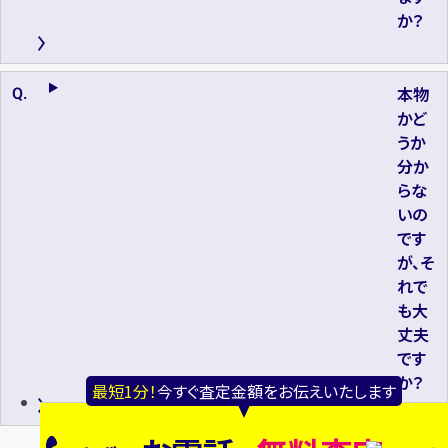
か？
本物
かど
うか
分か
らな
いの
です
が、そ
れで
も大
丈夫
です
か？
最短1分！
今すぐ査定金額をお伝えいたします