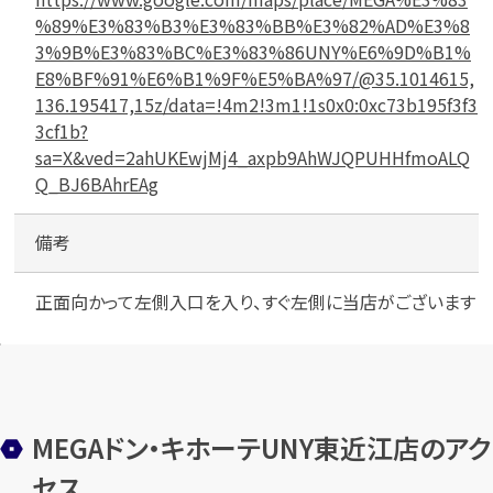
場
%89%E3%83%B3%E3%83%BB%E3%82%AD%E3%8
3%9B%E3%83%BC%E3%83%86UNY%E6%9D%B1%
E8%BF%91%E6%B1%9F%E5%BA%97/@35.1014615,
136.195417,15z/data=!4m2!3m1!1s0x0:0xc73b195f3f3
3cf1b?
sa=X&ved=2ahUKEwjMj4_axpb9AhWJQPUHHfmoALQ
Q_BJ6BAhrEAg
備考
正面向かって左側入口を入り、すぐ左側に当店がございます
MEGAドン・キホーテUNY東近江店のアク
セス