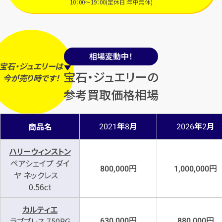
10：00～19：00(定休日:年中無休)
相場変動中！
宝石・ジュエリーは
宝石・ジュエリーの
今
が
売り時
です！
参考買取価格相場
年
月
年
月
商品名
2021
8
2026
2
ハリーウィンストン
ペアシェイプ ダイ
円
円
800,000
1,000,000
ヤ ネックレス
0.56ct
カルティエ
円
円
ラブブレス 750PG
630,000
880,000