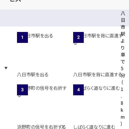
八
日
市
駅
よ
り
車
で
5
八日市駅を出る
八日市駅を背に直進する
分
（
1
.
8
k
m
）
浜野町の信号を右折する
しばらく道なりに進む