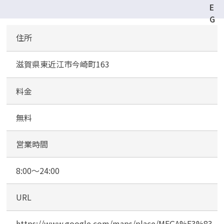
E
G
メールで無料相談する
A
住所
ド
ン
滋賀県東近江市今崎町163
・
キ
ホ
料金
ー
テ
無料
U
N
営業時間
Y
東
8:00～24:00
近
江
URL
店
駐
車
https://www.google.com/maps/place/MEGA%E3%83