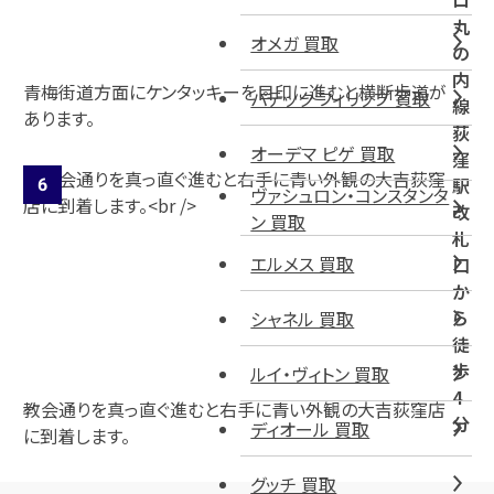
ロ
丸
オメガ 買取
の
内
青梅街道方面にケンタッキーを目印に進むと横断歩道が
パテック フィリップ 買取
線
あります。
荻
オーデマ ピゲ 買取
窪
駅
ヴァシュロン・コンスタンタ
改
ン 買取
札
エルメス 買取
口
か
ら
シャネル 買取
徒
歩
ルイ・ヴィトン 買取
4
教会通りを真っ直ぐ進むと右手に青い外観の大吉荻窪店
分
ディオール 買取
に到着します。
グッチ 買取