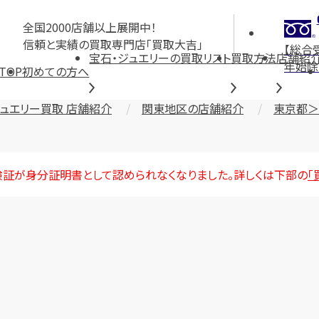
全国2000店舗以上展開中！
信頼と実績の買取専門店「買取大吉」
【総合
宝石・ジュエリーの買取リスト
買取方法
店舗紹
年始除
TOP
初めての方へ
ジュエリー買取 店舗紹介
関東地区の店舗紹介
東京都＞
険証が身分証明書として認められなくなりました。詳しくは下部の
「