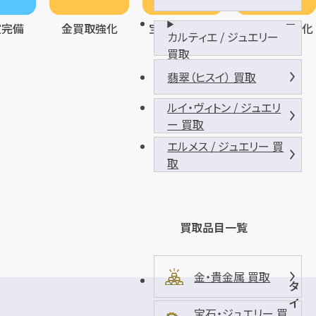
室完備
金買取強化
宝石買取強化
バッグ買取強化
カルティエ / ジュエリー
買取
翡翠（ヒスイ） 買取
ルイ・ヴィトン / ジュエリ
ー 買取
エルメス / ジュエリー 買
取
買取品目一覧
金・貴金属 買取
タ
イ
宝石・ジュエリー 買