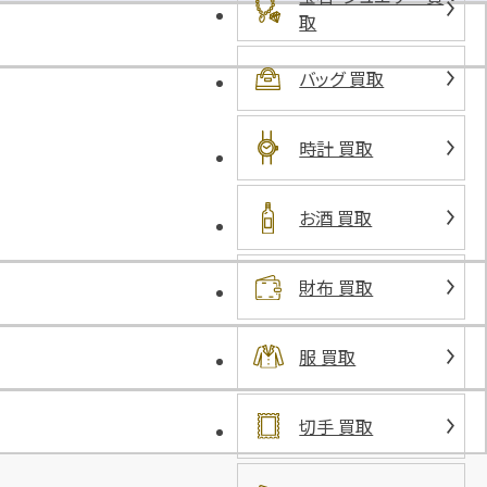
ム
取
ズ
荻
バッグ 買取
窪
駅
北
時計 買取
口
お酒 買取
財布 買取
服 買取
切手 買取