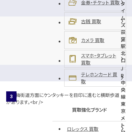
金券・チケット 買取
タ
イ
ム
古銭 買取
ズ
荻
窪
カメラ 買取
駅
北
スマホ・タブレット
口
買取
第
J
2
テレホンカード 買
R
取
中
央
線
東
買取強化ブランド
京
メ
ト
ロレックス 買取