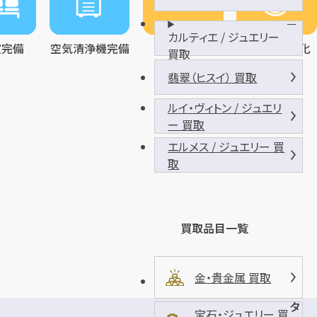
カルティエ / ジュエリー
室完備
空気清浄機完備
金買取強化
宝石買取強化
買取
翡翠（ヒスイ） 買取
ルイ・ヴィトン / ジュエリ
ー 買取
エルメス / ジュエリー 買
取
買取品目一覧
金・貴金属 買取
タ
宝石・ジュエリー 買