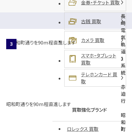
金券・チケット 買取
長
古銭 買取
崎
電
気
カメラ 買取
軌
道
スマホ・タブレット
1
買取
系
統
テレホンカード 買
取
赤
迫
行
昭和町通りを90ｍ程直進します
買取強化ブランド
昭
和
ロレックス 買取
町