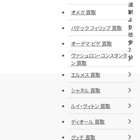
通
駅
オメガ 買取
よ
り
パテック フィリップ 買取
徒
歩
オーデマ ピゲ 買取
2
ヴァシュロン・コンスタンタ
分
ン 買取
エルメス 買取
シャネル 買取
ルイ・ヴィトン 買取
ディオール 買取
グッチ 買取