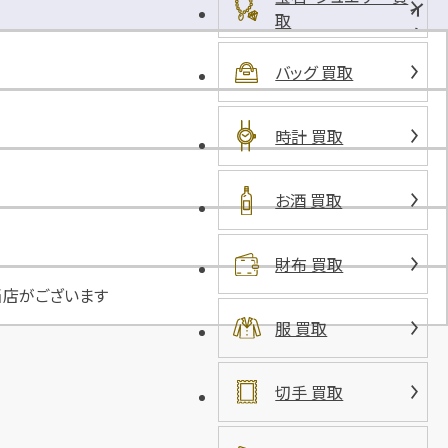
イ
取
ム
パ
バッグ 買取
ー
ク
パ
時計 買取
ー
キ
お酒 買取
ン
グ
チ
財布 買取
ト
当店がございます
セ
服 買取
切手 買取