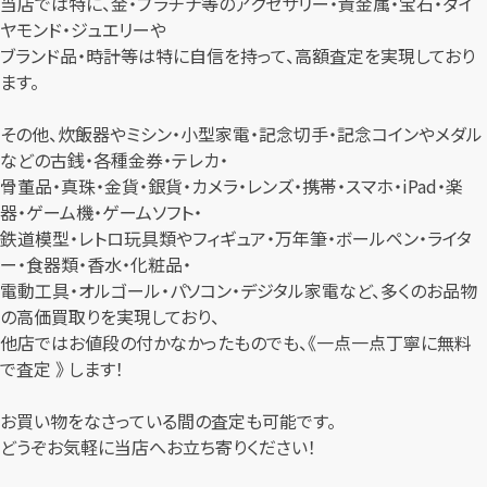
当店では特に、金・プラチナ等のアクセサリー・貴金属・宝石・ダイ
ヤモンド・ジュエリーや
ブランド品・時計等は特に自信を持って、高額査定を実現しており
ます。
その他、炊飯器やミシン・小型家電・記念切手・記念コインやメダル
などの古銭・各種金券・テレカ・
骨董品・真珠・金貨・銀貨・カメラ・レンズ・携帯・スマホ・iPad・楽
器・ゲーム機・ゲームソフト・
鉄道模型・レトロ玩具類やフィギュア・万年筆・ボールペン・ライタ
ー・食器類・香水・化粧品・
電動工具・オルゴール・パソコン・デジタル家電など、多くのお品物
の高価買取りを実現しており、
他店ではお値段の付かなかったものでも、《一点一点丁寧に無料
で査定 》 します！
お買い物をなさっている間の査定も可能です。
どうぞお気軽に当店へお立ち寄りください！