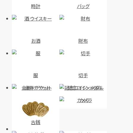
時計
バッグ
お酒
財布
服
切手
金券・チケット
記念コイン・メダル
カメラ
古銭