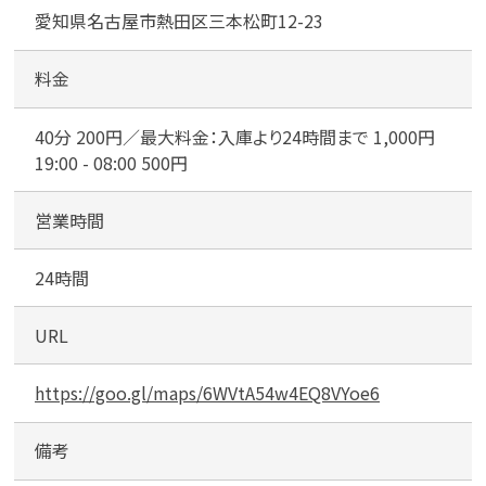
ー
愛知県名古屋市熱田区三本松町12-23
キ
ン
メールで無料相談する
グ
料金
神
宮
40分 200円／最大料金：入庫より24時間まで 1,000円
三
19:00 - 08:00 500円
本
松
営業時間
第
３
24時間
URL
https://goo.gl/maps/6WVtA54w4EQ8VYoe6
備考