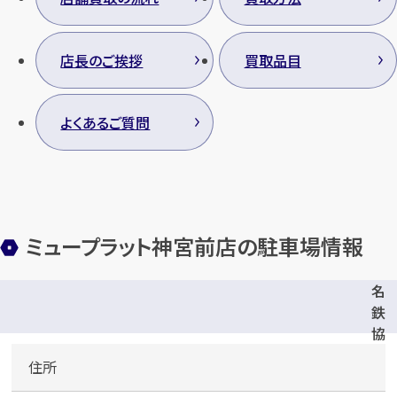
店長のご挨拶
買取品目
カンタン
無料
よくあるご質問
1
最短
分！
今すぐ査定金額をお伝えいた
ミュープラット神宮前店の駐車場情報
します
名
まずは
お電話
で
無料査定
鉄
協
【総合受付】24時間・年中無休(年末年
商
住所
始除く)
パ