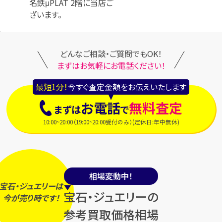
名鉄μPLAT 2階に当店ご
ざいます。
どんなご相談・ご質問でもOK！
まずはお気軽にお電話ください！
最短1分！
今すぐ査定金額をお伝えいたします
お電話
無料査定
まずは
で
10:00~20:00（19:00~20:00受付のみ）(定休日:年中無休)
相場変動中！
宝石・ジュエリーは
宝石・ジュエリーの
今
が
売り時
です！
参考買取価格相場