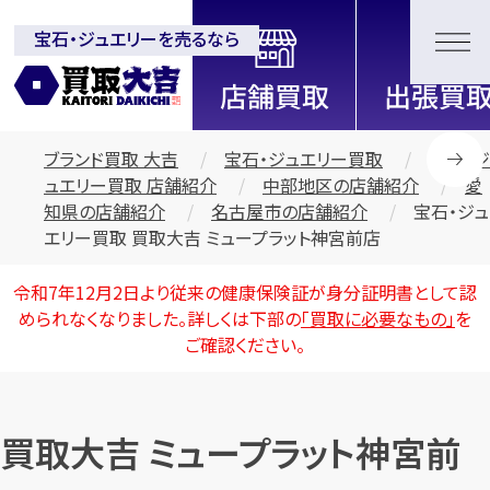
宝石・ジュエリーを売るなら
全国2200店舗以上展開中！
信頼と実績の買取専門店「買取大
吉」
ブランド買取 大吉
宝石・ジュエリー買取
宝石・ジ
ュエリー買取 店舗紹介
中部地区の店舗紹介
愛
知県の店舗紹介
名古屋市の店舗紹介
宝石・ジュ
エリー買取 買取大吉 ミュープラット神宮前店
令和7年12月2日より従来の健康保険証が身分証明書として認
められなくなりました。詳しくは下部の
「買取に必要なもの」
を
ご確認ください。
買取大吉 ミュープラット神宮前