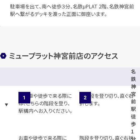
駐車場を出て、南へ徒歩３分、名鉄μPLAT 2階、名鉄神宮前
駅へ繋がるデッキを渡った正面に御座います。
ミュープラット神宮前店のアクセス
名
鉄
神
宮
前
駅
徒
歩
1
お車や徒歩で来る際に
階段を登り切り、直ぐ右折
分