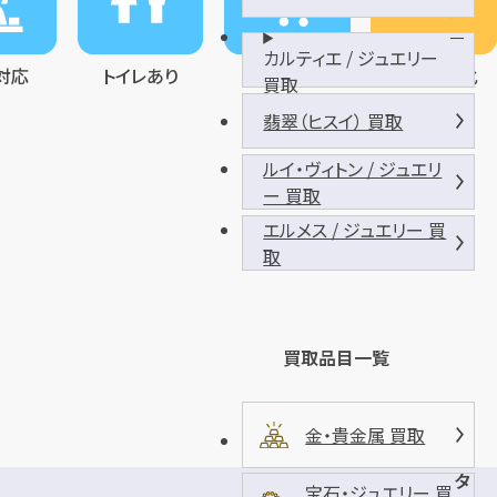
カルティエ / ジュエリー
対応
トイレあり
商業施設内
金買取強化
買取
翡翠（ヒスイ） 買取
ルイ・ヴィトン / ジュエリ
ー 買取
エルメス / ジュエリー 買
取
買取品目一覧
金・貴金属 買取
タ
宝石・ジュエリー 買