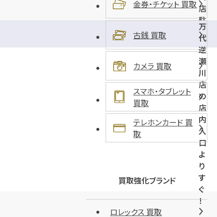
金券・チケット 買取
店
駐
万
車
古銭 買取
代
場
逆
）
瀬
カメラ 買取
川
店
スマホ・タブレット
の
買取
店
内
テレホンカード 買
入
取
口
よ
り
す
買取強化ブランド
ぐ
！
ロレックス 買取