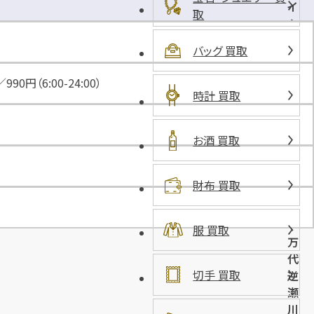
イ
取
ム
ズ
バッグ 買取
逆
瀬
90円（6:00-24:00）
川
時計 買取
ロ
ー
お酒 買取
ズ
ス
ク
財布 買取
エ
ア
（
服 買取
万
代
切手 買取
逆
瀬
川