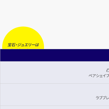
宝石・ジュエリーは
今
が
売り時
です！
ペアシェイプ 
ラブブレ