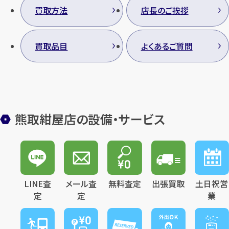
買取方法
店長のご挨拶
買取品目
よくあるご質問
カンタン
無料
熊取紺屋店の設備・サービス
1
最短
分！
今すぐ査定金額をお伝えいた
します
まずは
お電話
で
無料査定
LINE査
メール査
無料査定
出張買取
土日祝営
定
定
業
【総合受付】24時間・年中無休(年末年
始除く)