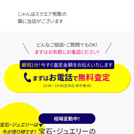
じゃんぼスクエア熊取の
隣に当店がございます
どんなご相談・ご質問でもOK！
まずはお気軽にお電話ください！
最短1分！
今すぐ査定金額をお伝えいたします
お電話
無料査定
まずは
で
10:00～19:00(定休日:年中無休)
相場変動中！
宝石・ジュエリーは
宝石・ジュエリーの
今
が
売り時
です！