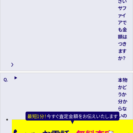
さい
サフ
ァイ
アで
も金
額は
つき
ます
か？
本物
かど
うか
分か
らな
いの
最短1分！
今すぐ査定金額をお伝えいたします
です
が、そ