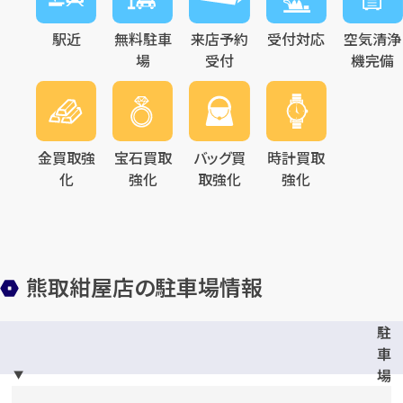
駅近
無料駐車
来店予約
受付対応
空気清浄
メールで無料相談する
場
受付
機完備
金買取強
宝石買取
バッグ買
時計買取
化
強化
取強化
強化
熊取紺屋店の駐車場情報
駐
車
場
完