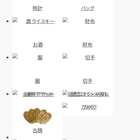
時計
バッグ
お酒
財布
服
切手
金券・チケット
記念コイン・メダル
カメラ
古銭