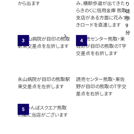
から出ます
み、横断歩道が出てきた
り
らきのくに信用金庫 熊取
徒
支店がある方面に花みず
歩
きロードを直進します
9
分
永山病院が目印の熊取駅
読売センター熊取・東佐
東交差点を左折します
野が目印の熊取のT字交
差点を右折します