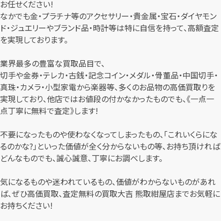
お任せください!
なかでも金・プラチナ等のアクセサリー・貴金属・宝石・ダイヤモン
ド・ジュエリーやブランド品・時計等は特に自信を持って、高額査定
を実現しております。
業界最多の豊富な買取品目で、
切手や金券・テレカ・古銭・記念コイン・メダル・骨董品・中国切手・
真珠・カメラ・小型家電から楽器等、多くのお品物の高価買取りを
実現しており、他店ではお値段の付かなかったものでも、《一点一
点丁寧に無料で査定》します!
不要になったものや使わなくなってしまったもの、「これいくらにな
るのかな?」といった価値が全く分からないもの等、お持ち頂ければ
どんなものでも、誠心誠意、丁寧にお調べします。
気になるものや迷われているもの、価値がわからないものがあれ
ば、ぜひ高価買取、査定無料の買取大吉 熊取紺屋店までお気軽に
お持ちください!