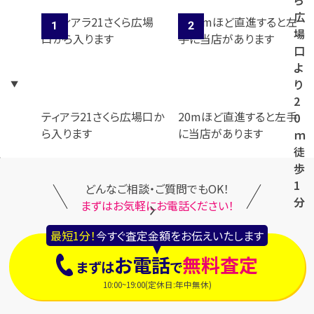
ら
広
場
口
よ
り
2
ティアラ21さくら広場口か
20mほど直進すると左手
0
ら入ります
に当店があります
ｍ
徒
歩
1
どんなご相談・ご質問でもOK！
分
まずはお気軽にお電話ください！
最短1分！
今すぐ査定金額をお伝えいたします
お電話
無料査定
まずは
で
10:00~19:00(定休日:年中無休)