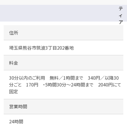
テ
ィ
ア
ラ
住所
2
1
埼玉県熊谷市筑波3丁目202番地
駐
車
場
料金
30分以内のご利用 無料／1時間まで 340円／以降30
分ごと 170円 ・5時間30分～24時間まで 2040円にて
固定
営業時間
24時間