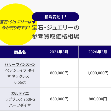
相場変動中！
宝石・ジュエリーは
宝石・ジュエリーの
今
が
売り時
です！
参考買取価格相場
年
月
年
月
商品名
2021
8
2026
2
ハリーウィンストン
ペアシェイプ ダイ
円
円
800,000
1,000,000
ヤ ネックレス
0.56ct
カルティエ
円
円
ラブブレス 750PG
630,000
880,000
ハーフダイヤ