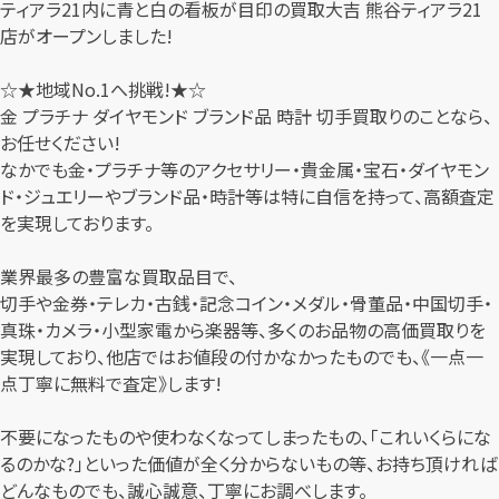
ティアラ21内に青と白の看板が目印の買取大吉 熊谷ティアラ21
店がオープンしました!
☆★地域No.1へ挑戦!★☆
金 プラチナ ダイヤモンド ブランド品 時計 切手買取りのことなら、
お任せください!
なかでも金・プラチナ等のアクセサリー・貴金属・宝石・ダイヤモン
ド・ジュエリーやブランド品・時計等は特に自信を持って、高額査定
を実現しております。
業界最多の豊富な買取品目で、
切手や金券・テレカ・古銭・記念コイン・メダル・骨董品・中国切手・
真珠・カメラ・小型家電から楽器等、多くのお品物の高価買取りを
実現しており、他店ではお値段の付かなかったものでも、《一点一
点丁寧に無料で査定》します!
不要になったものや使わなくなってしまったもの、「これいくらにな
るのかな?」といった価値が全く分からないもの等、お持ち頂ければ
どんなものでも、誠心誠意、丁寧にお調べします。