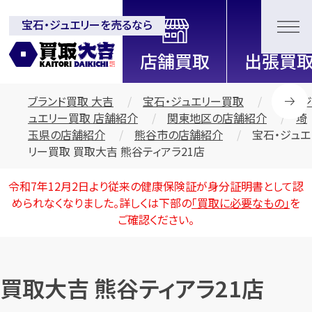
宝石・ジュエリーを売るなら
全国2000店舗以上展開中！
信頼と実績の買取専門店「買取大
吉」
ブランド買取 大吉
宝石・ジュエリー買取
宝石・ジ
ュエリー買取 店舗紹介
関東地区の店舗紹介
埼
玉県の店舗紹介
熊谷市の店舗紹介
宝石・ジュエ
リー買取 買取大吉 熊谷ティアラ21店
令和7年12月2日より従来の健康保険証が身分証明書として認
められなくなりました。詳しくは下部の
「買取に必要なもの」
を
ご確認ください。
買取大吉 熊谷ティアラ21店