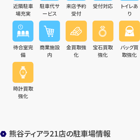
近隣駐車
駐車代サ
来店予約
受付対応
トイレあ
場充実
ービス
受付
り
メールで無料相談する
待合室完
商業施設
金買取強
宝石買取
バッグ買
備
内
化
強化
取強化
時計買取
強化
熊谷ティアラ21店の駐車場情報