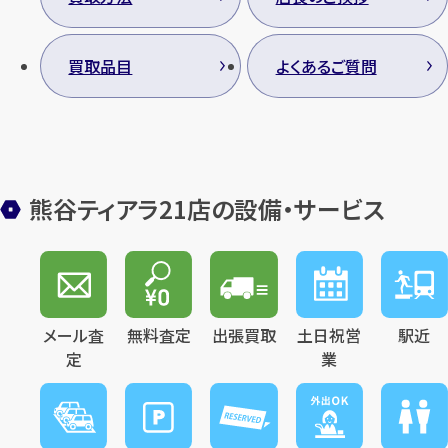
買取品目
よくあるご質問
カンタン
無料
熊谷ティアラ21店の設備・サービス
1
最短
分！
今すぐ査定金額をお伝えいた
します
メール査
無料査定
出張買取
土日祝営
駅近
まずは
お電話
で
無料査定
定
業
【総合受付】24時間・年中無休(年末年
始除く)